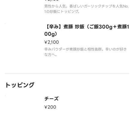
男性から人気。香ばしいガーリックチップを人気No.
1の炒飯にトッピング。
【辛み】煮豚 炒飯（ご飯300g＋煮豚1
00g）
¥2,100
辛みパウダーが煮豚炒飯と相性抜群。辛いのが好き
な方へ。
トッピング
チーズ
¥200