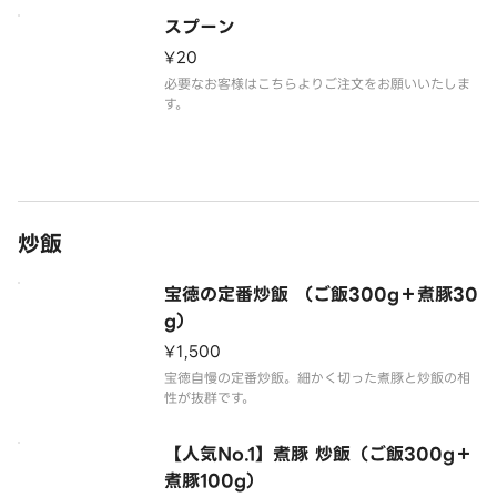
スプーン
¥20
必要なお客様はこちらよりご注文をお願いいたしま
す。
炒飯
宝徳の定番炒飯 （ご飯300g＋煮豚30
g）
¥1,500
宝徳自慢の定番炒飯。細かく切った煮豚と炒飯の相
性が抜群です。
【人気No.1】煮豚 炒飯（ご飯300g＋
煮豚100g）