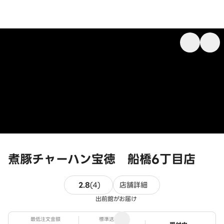
煮豚チャーハン宝徳 船橋6丁目店
4件のレビュー
2.8
(
4
)
店舗詳細
出前館がお届け
最低注文金額
標準送料