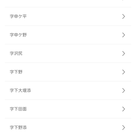
字申ケ平
字申ケ野
字沢尻
字下野
字下大堰添
字下田面
字下野添