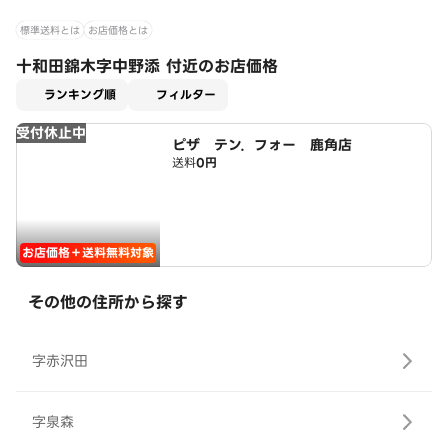
標準送料とは
お店価格とは
十和田錦木字中野添 付近のお店価格
適用なし
ランキング順
フィルター
受付休止中
ピザ テン．フォー 鹿角店
送料
0円
お店価格＋送料無料対象
その他の住所から探す
字赤沢田
字泉森