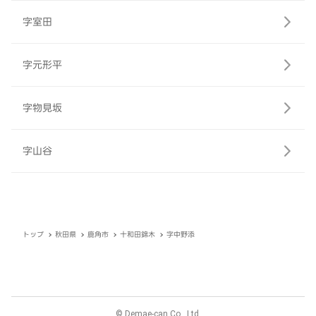
字室田
字元形平
字物見坂
字山谷
トップ
秋田県
鹿角市
十和田錦木
字中野添
© Demae-can Co., Ltd.