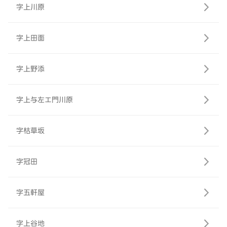
字上川原
字上田面
字上野添
字上与左エ門川原
字枯草坂
字冠田
字五軒屋
字上谷地