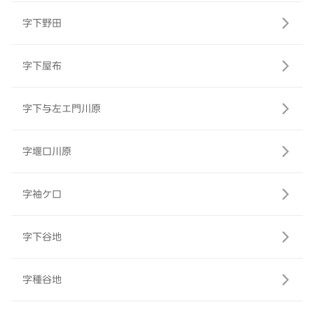
字下野田
字下屋布
字下与左エ門川原
字堰口川原
字袖ケ口
字下谷地
字種谷地