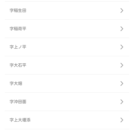
字稲生田
字稲荷平
字上ノ平
字大石平
字大畑
字沖田面
字上大堰添