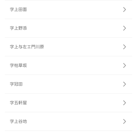
字上田面
字上野添
字上与左エ門川原
字枯草坂
字冠田
字五軒屋
字上谷地