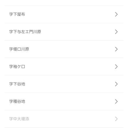
字下屋布
字下与左エ門川原
字堰口川原
字袖ケ口
字下谷地
字種谷地
字中大堰添