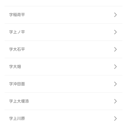
字稲荷平
字上ノ平
字大石平
字大畑
字沖田面
字上大堰添
字上川原