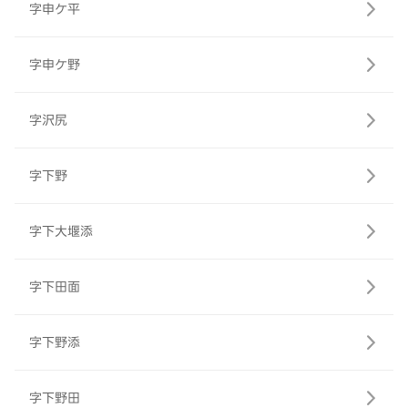
字申ケ平
字申ケ野
字沢尻
字下野
字下大堰添
字下田面
字下野添
字下野田