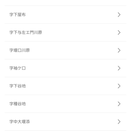
字下屋布
字下与左エ門川原
字堰口川原
字袖ケ口
字下谷地
字種谷地
字中大堰添