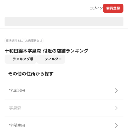
ログイン
会員登録
現在のお届け先：
標準送料とは
お店価格とは
十和田錦木字泉森 付近の店舗ランキング
適用なし
ランキング順
フィルター
その他の住所から探す
字赤沢田
字泉森
字稲生田