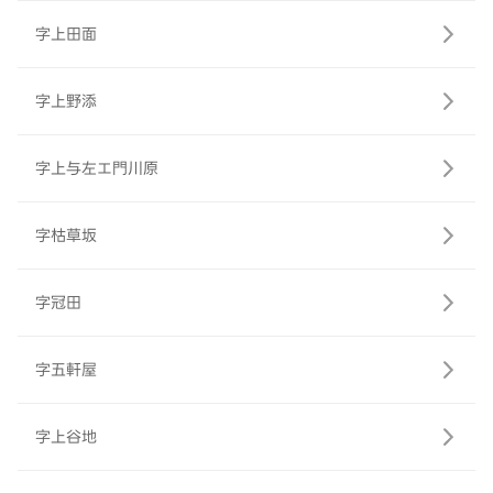
字上田面
字上野添
字上与左エ門川原
字枯草坂
字冠田
字五軒屋
字上谷地