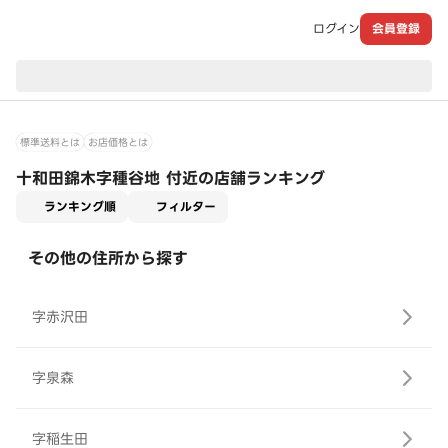
ログイン
会員登録
現在のお届け先：
標準送料とは
お店価格とは
十和田錦木字種谷地 付近の店舗ランキング
適用なし
ランキング順
フィルター
その他の住所から探す
字赤沢田
字泉森
字稲生田