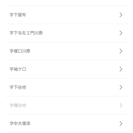
字下屋布
字下与左エ門川原
字堰口川原
字袖ケ口
字下谷地
字種谷地
字中大堰添