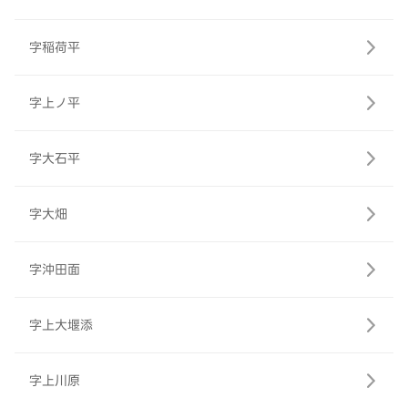
字稲荷平
字上ノ平
字大石平
字大畑
字沖田面
字上大堰添
字上川原