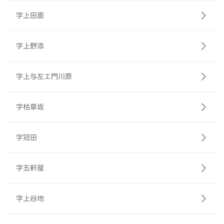
字上田面
字上野添
字上与左エ門川原
字枯草坂
字冠田
字五軒屋
字上谷地