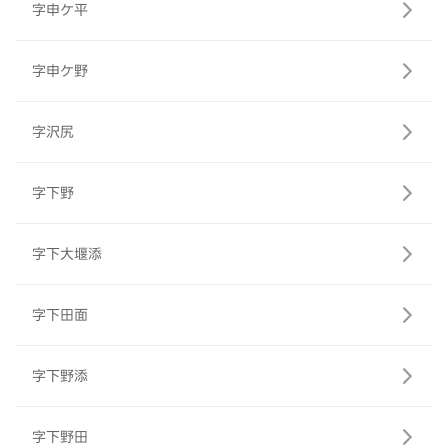
字申ケ平
字申ケ野
字沢尻
字下野
字下大堰添
字下田面
字下野添
字下野田