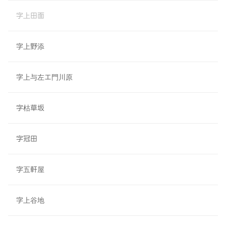
字上田面
字上野添
字上与左エ門川原
字枯草坂
字冠田
字五軒屋
字上谷地