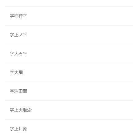
字稲荷平
字上ノ平
字大石平
字大畑
字沖田面
字上大堰添
字上川原