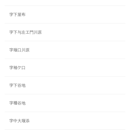
字下屋布
字下与左エ門川原
字堰口川原
字袖ケ口
字下谷地
字種谷地
字中大堰添