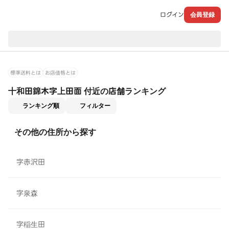
ログイン
会員登録
現在のお届け先：
標準送料とは
お店価格とは
十和田錦木字上田面 付近の店舗ランキング
適用なし
ランキング順
フィルター
その他の住所から探す
字赤沢田
字泉森
字稲生田