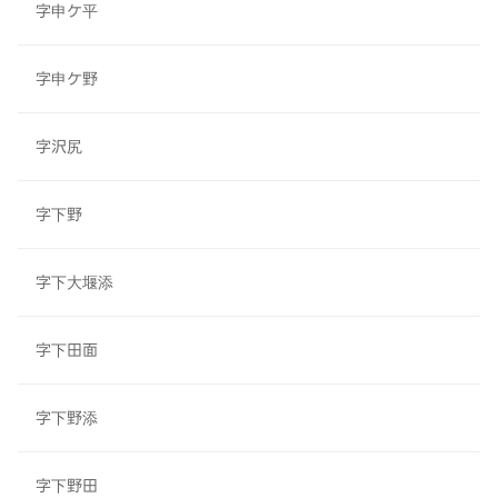
字申ケ平
字申ケ野
字沢尻
字下野
字下大堰添
字下田面
字下野添
字下野田