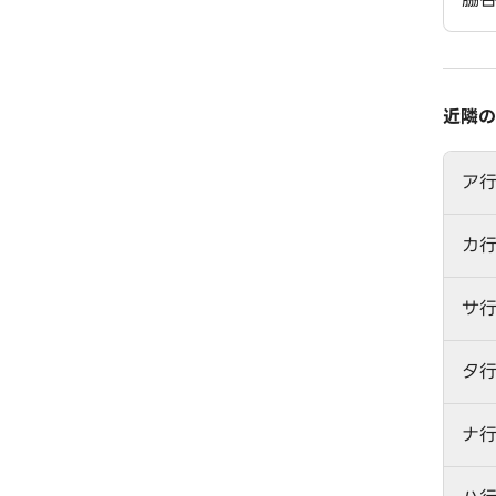
近隣の
ア
カ
サ
タ
ナ