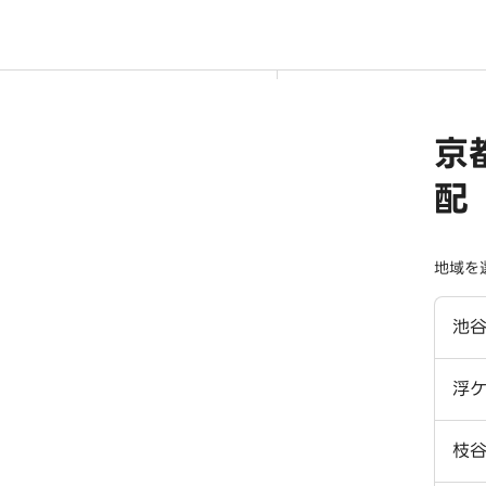
京
配
地域を
池
浮
枝