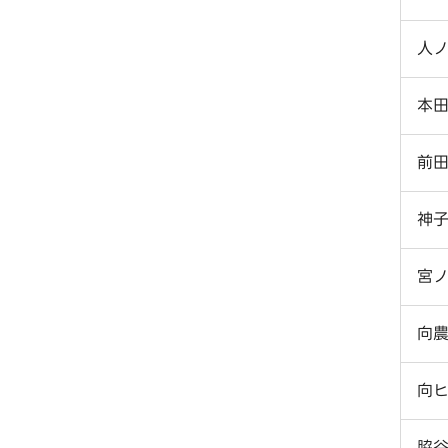
人
本
前
神
宮
向
向
脇