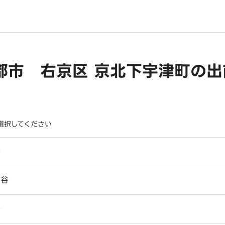
都市 右京区 京北下宇津町の
選択してください
谷
ケ谷
谷