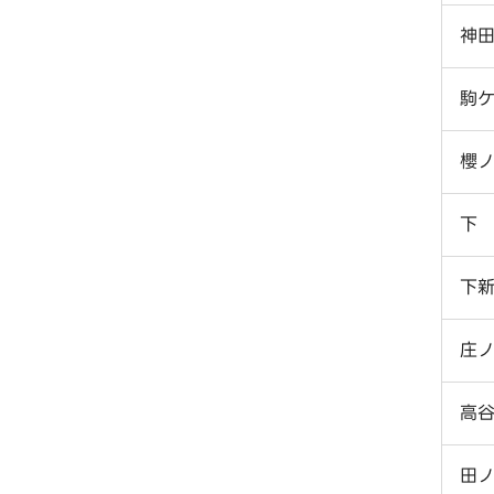
神
駒
櫻
下
下
庄
高
田