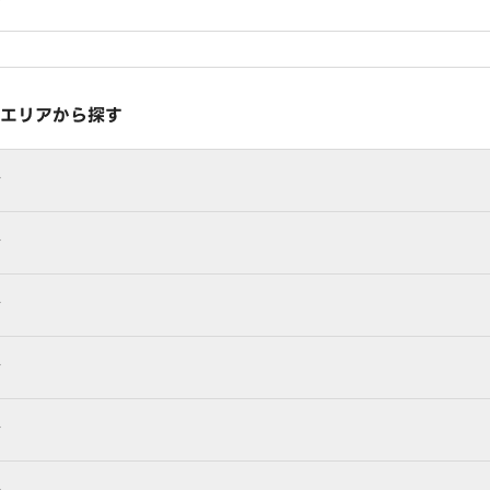
エリアから探す
行
行
行
行
行