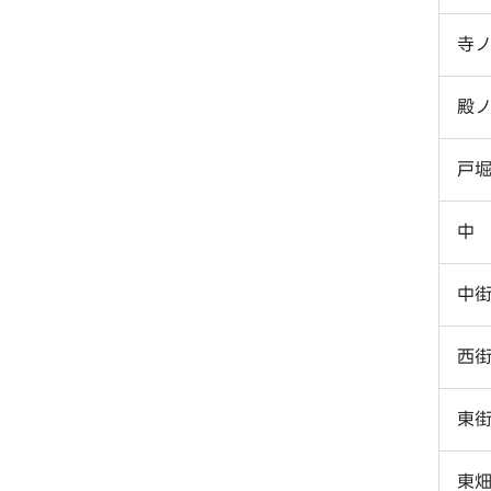
寺
殿
戸
中
中
西
東
東