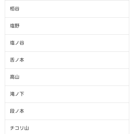
栢谷
塩野
塩ノ谷
舌ノ本
高山
滝ノ下
段ノ本
チコリ山