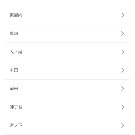
東街内
東畑
人ノ尾
本田
前田
神子谷
宮ノ下