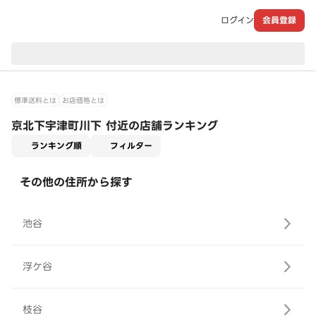
ログイン
会員登録
現在のお届け先：
標準送料とは
お店価格とは
京北下宇津町川下 付近の店舗ランキング
適用なし
ランキング順
フィルター
その他の住所から探す
池谷
浮ケ谷
枝谷