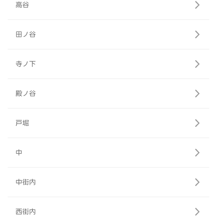
高谷
田ノ谷
寺ノ下
殿ノ谷
戸堀
中
中街内
西街内