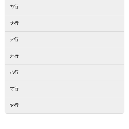
カ行
サ行
タ行
ナ行
ハ行
マ行
ヤ行