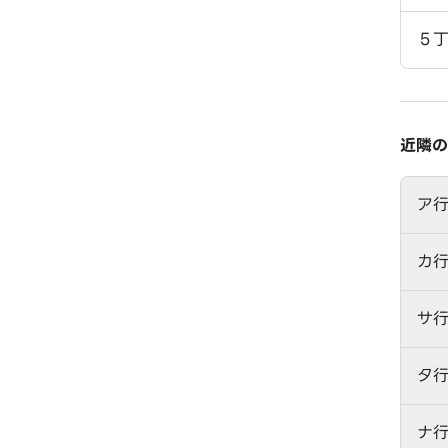
５
近隣の
ア
カ
サ
タ
ナ