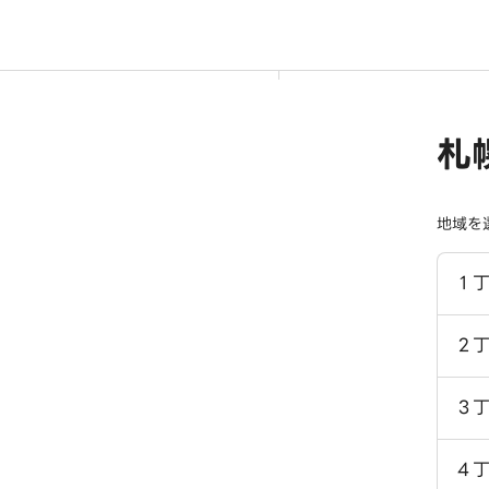
札
地域を
１
２
３
４