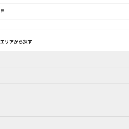
丁目
エリアから探す
行
行
行
行
行