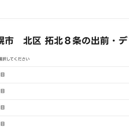
幌市 北区 拓北８条の出前・デ
選択してください
丁目
丁目
丁目
丁目