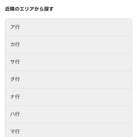
近隣のエリアから探す
ア行
カ行
サ行
タ行
ナ行
ハ行
マ行