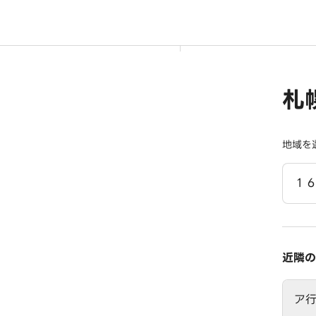
札
地域を
１
近隣の
ア