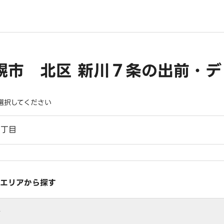
幌市 北区 新川７条の出前・デ
選択してください
６丁目
エリアから探す
行