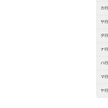
カ
サ
タ
ナ
ハ
マ
ヤ