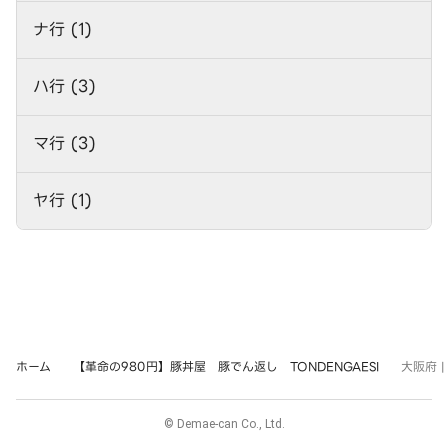
ナ行 (1)
ハ行 (3)
マ行 (3)
ヤ行 (1)
ホーム
【革命の980円】豚丼屋 豚でん返し TONDENGAESI
大阪府 
© Demae-can Co., Ltd.