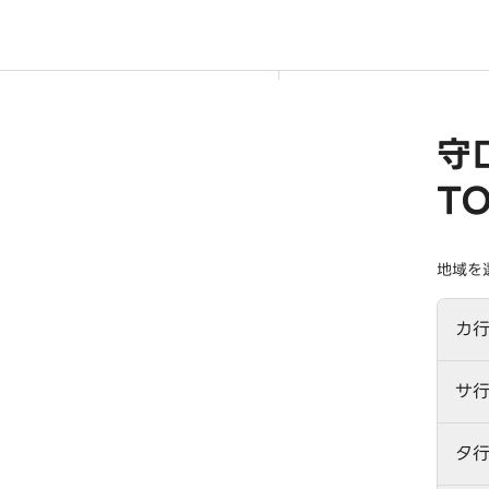
守
T
地域を
カ行
サ行
タ行