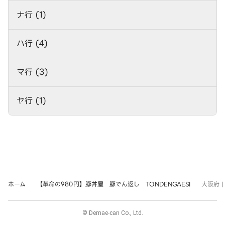
ナ行 (1)
ハ行 (4)
マ行 (3)
ヤ行 (1)
ホーム
【革命の980円】豚丼屋 豚でん返し TONDENGAESI
大阪府 
© Demae-can Co., Ltd.