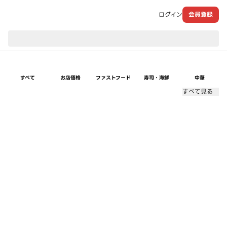
ログイン
会員登録
現在のお届け先：
すべて
お店価格
ファストフード
寿司・海鮮
中華
すべて見る