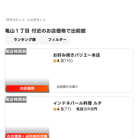
標準送料とは
お店価格とは
亀山１丁目 付近のお店価格で出前館
適用なし
ランキング順
フィルター
開店時間前
お好み焼きバリエー本店
4.2
(110)
出前館がお届け
お店価格
開店時間前
インドネパール料理 ルチ
4.5
(77)
名店
送料
0円
お店価格＋送料無料対象