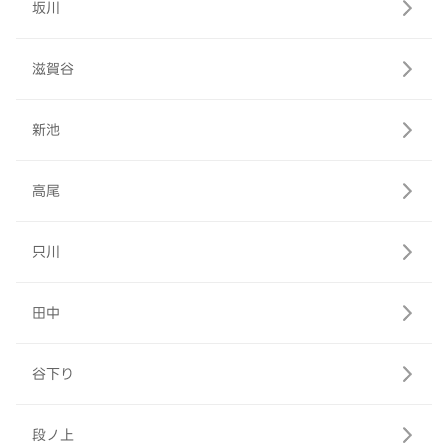
坂川
滋賀谷
新池
高尾
只川
田中
谷下り
段ノ上