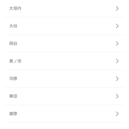
大垣内
大谷
岡谷
奥ノ池
河原
車田
郷原