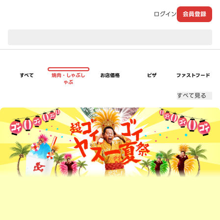
ログイン
会員登録
現在のお届け先：
すべて
焼肉・しゃぶし
お店価格
ピザ
ファストフード
ゃぶ
すべて見る
超ゴイゴイヤスー夏祭