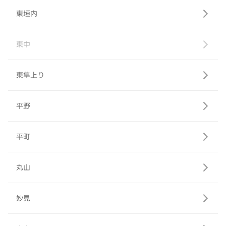
東垣内
東中
東隼上り
平野
平町
丸山
妙見