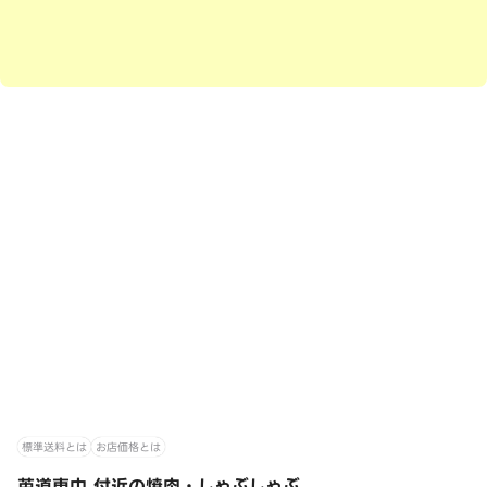
標準送料とは
お店価格とは
莵道東中 付近の焼肉・しゃぶしゃぶ