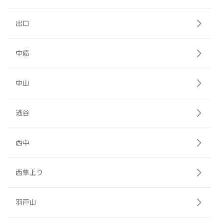
出口
中筋
中山
逃谷
西中
西隼上り
羽戸山