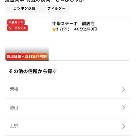
適用なし
ランキング順
フィルター
半額セール
突撃ステーキ 醍醐店
クーポンあり
3.7
(91)
40分
送料
0円
お店価格＋送料無料対象
その他の住所から探す
荒槇
池山
上野