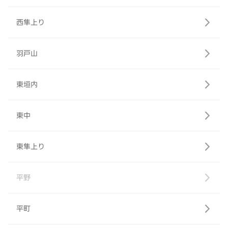
西隼上り
羽戸山
東垣内
東中
東隼上り
平野
平町