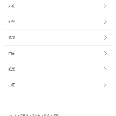
丸山
妙見
森本
門前
籔里
山田
トップ
京都府
宇治市
莵道
平野