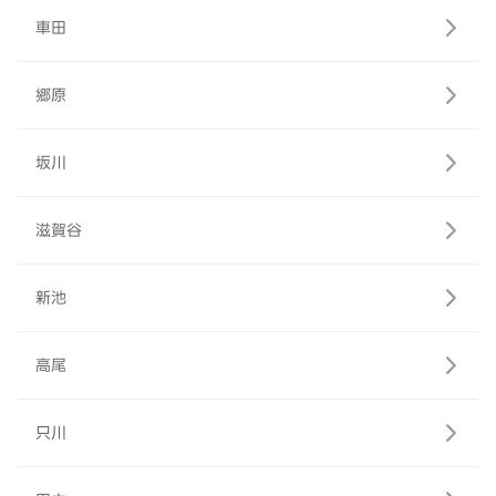
車田
郷原
坂川
滋賀谷
新池
高尾
只川