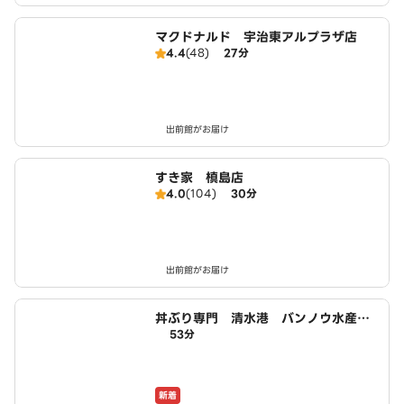
マクドナルド 宇治東アルプラザ店
4.4
(48)
27分
出前館がお届け
すき家 槙島店
4.0
(104)
30分
出前館がお届け
丼ぶり専門 清水港 バンノウ水産
53分
宇治店
新着