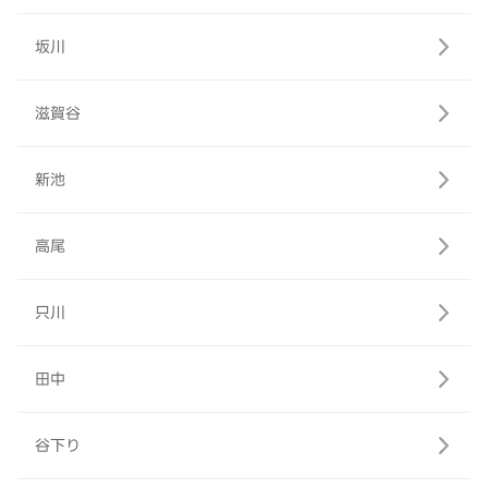
坂川
滋賀谷
新池
高尾
只川
田中
谷下り