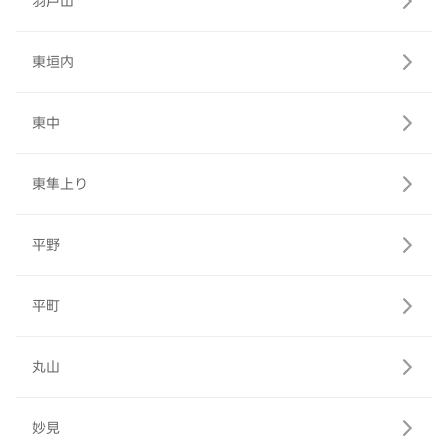
羽戸山
東垣内
東中
東隼上り
平野
平町
丸山
妙見