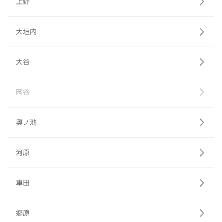
上野
大垣内
大谷
岡谷
奥ノ池
河原
車田
郷原