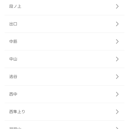
段ノ上
出口
中筋
中山
逃谷
西中
西隼上り