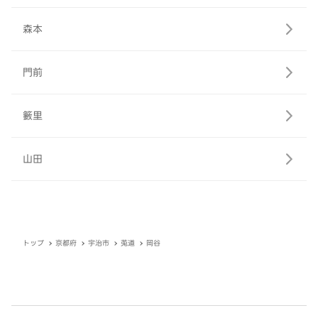
森本
門前
籔里
山田
トップ
京都府
宇治市
莵道
岡谷