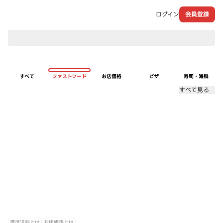
ログイン
会員登録
現在のお届け先：
すべて
ファストフード
お店価格
ピザ
寿司・海鮮
すべて見る
標準送料とは
お店価格とは