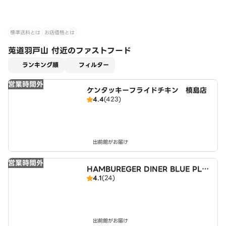
標準送料とは
お店価格とは
莵道羽戸山 付近のファストフード
適用なし
ランキング順
フィルター
営業時間外
ケンタッキーフライドチキン 槙島店
4.4
(423)
出前館がお届け
営業時間外
HAMBUREGER DINER BLUE PLA
4.1
(24)
NET
出前館がお届け