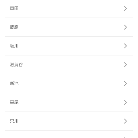
車田
郷原
坂川
滋賀谷
新池
高尾
只川