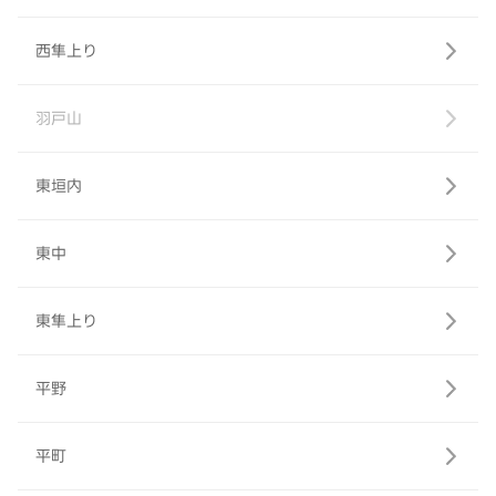
西隼上り
羽戸山
東垣内
東中
東隼上り
平野
平町