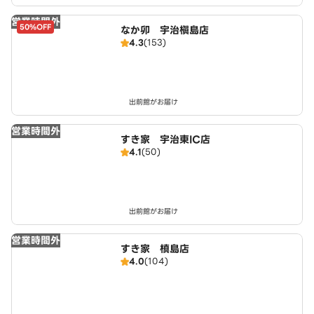
営業時間外
50%OFF
なか卯 宇治槇島店
4.3
(153)
出前館がお届け
営業時間外
すき家 宇治東IC店
4.1
(50)
出前館がお届け
営業時間外
すき家 槙島店
4.0
(104)