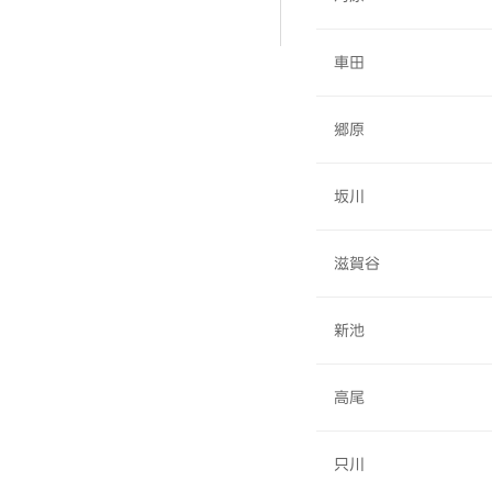
車田
郷原
坂川
滋賀谷
新池
高尾
只川