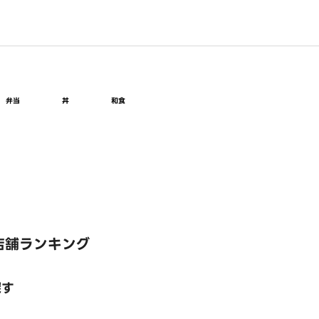
弁当
丼
和食
店舗ランキング
探す