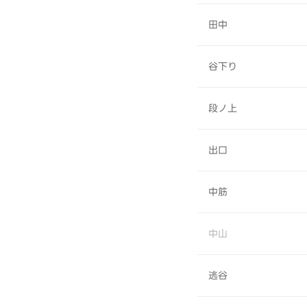
田中
谷下り
段ノ上
出口
中筋
中山
逃谷