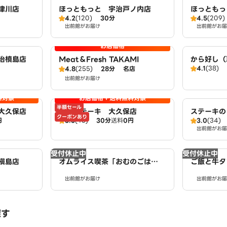
津川店
ほっともっと 宇治戸ノ内店
ほっともっ
4.2
(120)
30分
4.5
(209)
出前館がお届け
出前館がお届
お店価格
治槙島店
Meat＆Fresh TAKAMI
から好し（
4.1
(38)
4.8
(255)
28分
名店
島）
出前館がお届け
料対象
お店価格＋送料無料対象
半額セール
大久保店
突撃ステーキ 大久保店
ステーキの
クーポンあり
円
3.6
(43)
30分
送料
0円
3.0
(34)
出前館がお届
受付休止中
受付休止中
槇島店
オムライス喫茶「おむのごは
ご飯と牛タ
ん。」 近鉄小倉駅西店
出前館がお届け
出前館がお届
探す