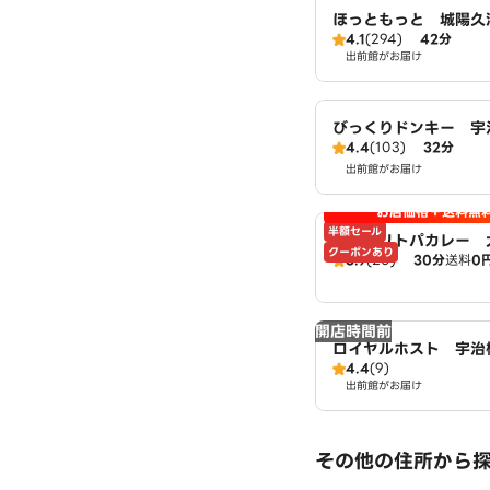
ほっともっと 城陽久
4.1
(294)
42分
出前館がお届け
びっくりドンキー 宇
4.4
(103)
32分
出前館がお届け
お店価格＋送料無
半額セール
肉盛 リトパカレー 
クーポンあり
3.9
(20)
30分
送料
0
開店時間前
ロイヤルホスト 宇治
4.4
(9)
出前館がお届け
その他の住所から