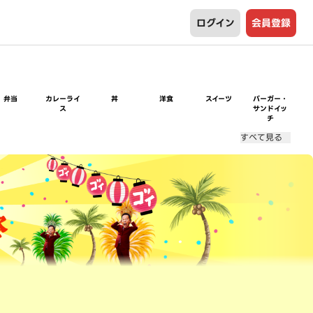
ログイン
会員登録
弁当
カレーライ
丼
洋食
スイーツ
バーガー・
ス
サンドイッ
チ
すべて見る