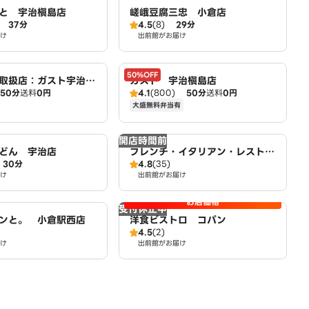
と 宇治槇島店
嵯峨豆腐三忠 小倉店
37分
4.5
(8)
29分
け
出前館がお届け
50%OFF
取扱店：ガスト宇治槇
ガスト 宇治槇島店
50分
送料
0円
4.1
(800)
50分
送料
0円
大盛無料弁当有
開店時間前
どん 宇治店
フレンチ・イタリアン・レストラ
30分
4.8
(35)
ン すわん
け
出前館がお届け
お店価格
受付休止中
ンと。 小倉駅西店
洋食ビストロ コパン
4.5
(2)
け
出前館がお届け