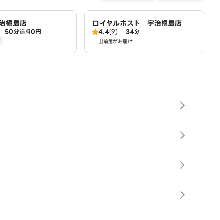
治槇島店
ロイヤルホスト 宇治槇島店
50分
送料
0円
4.4
(9)
34分
有
出前館がお届け