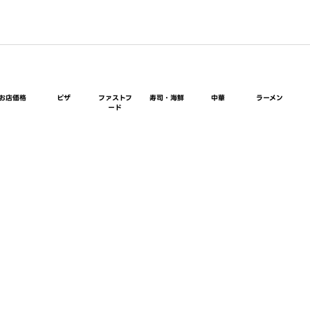
お店価格
ピザ
ファストフ
寿司・海鮮
中華
ラーメン
ード