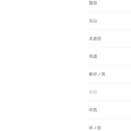
蔭田
北山
北遊田
毛語
新中ノ荒
砂田
中荒
中ノ田