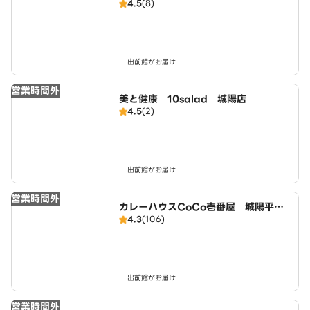
4.5
(8)
出前館がお届け
営業時間外
美と健康 10salad 城陽店
4.5
(2)
出前館がお届け
営業時間外
カレーハウスCoCo壱番屋 城陽平川
4.3
(106)
店（SD）
出前館がお届け
営業時間外