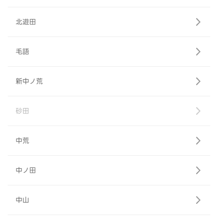
北遊田
毛語
新中ノ荒
砂田
中荒
中ノ田
中山