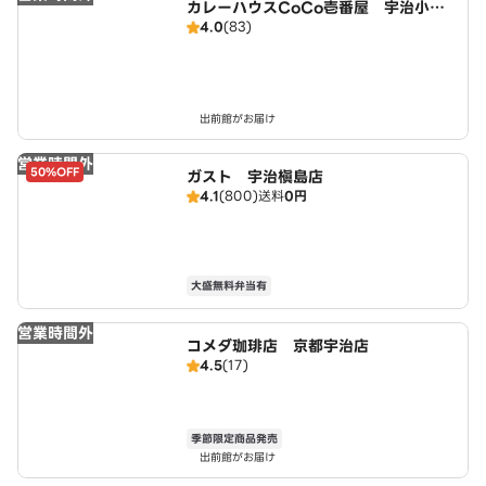
カレーハウスCoCo壱番屋 宇治小倉
4.0
(83)
店（SD）
出前館がお届け
営業時間外
50%OFF
ガスト 宇治槇島店
4.1
(800)
送料
0円
大盛無料弁当有
営業時間外
コメダ珈琲店 京都宇治店
4.5
(17)
季節限定商品発売
出前館がお届け