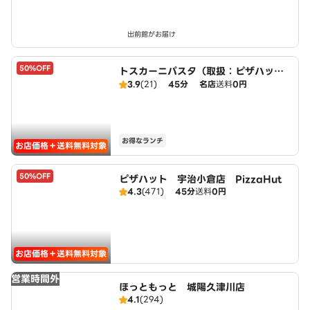
出前館がお届け
50%OFF
トスカーニパスタ（取扱：ピザハット
宇治小倉店）
3.9
(21)
45分
名店
送料
0円
お得なランチ
お店価格＋送料無料対象
50%OFF
ピザハット 宇治小倉店 PizzaHut
4.3
(471)
45分
送料
0円
お店価格＋送料無料対象
営業時間外
ほっともっと 城陽久津川店
4.1
(294)