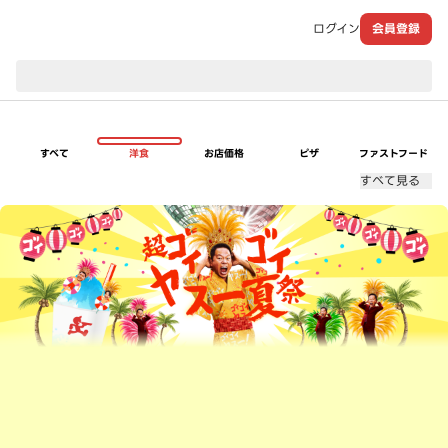
ログイン
会員登録
現在のお届け先：
すべて
洋食
お店価格
ピザ
ファストフード
すべて見る
超ゴイゴイヤスー夏祭