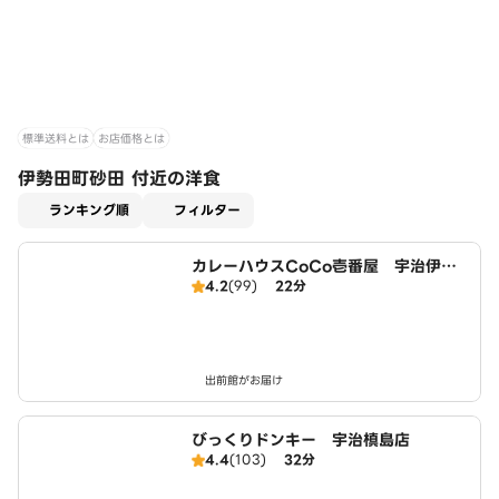
標準送料とは
お店価格とは
伊勢田町砂田 付近の洋食
適用なし
ランキング順
フィルター
カレーハウスCoCo壱番屋 宇治伊勢
4.2
(99)
22分
田店（SD）
出前館がお届け
びっくりドンキー 宇治槙島店
4.4
(103)
32分