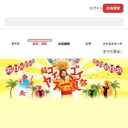
ログイン
会員登録
現在のお届け先：
すべて
寿司・海鮮
お店価格
ピザ
ファストフード
すべて見る
超ゴイゴイヤスー夏祭