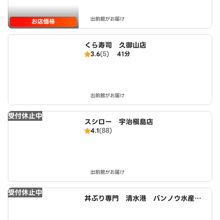
出前館がお届け
お店価格
くら寿司 久御山店
3.6
(5)
41分
出前館がお届け
受付休止中
スシロー 宇治槇島店
4.1
(88)
出前館がお届け
受付休止中
丼ぶり専門 清水港 バンノウ水産
宇治店