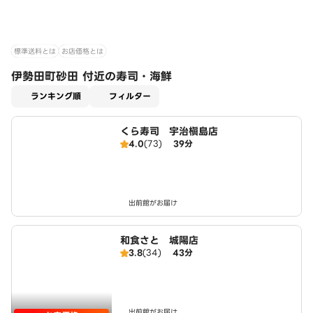
標準送料とは
お店価格とは
伊勢田町砂田 付近の寿司・海鮮
適用なし
ランキング順
フィルター
くら寿司 宇治槇島店
4.0
(73)
39分
出前館がお届け
和食さと 城陽店
3.8
(34)
43分
出前館がお届け