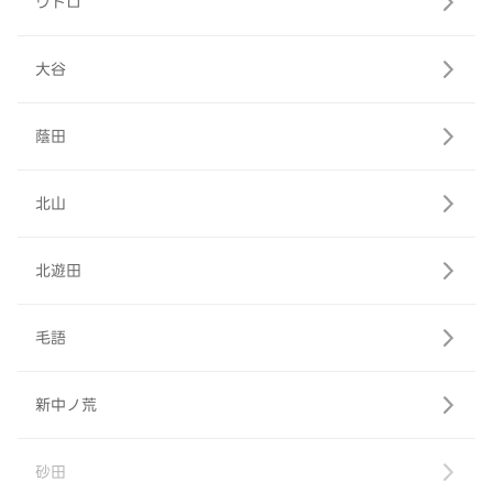
ウトロ
大谷
蔭田
北山
北遊田
毛語
新中ノ荒
砂田