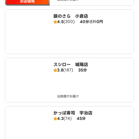
お店価格
銀のさら 小倉店
4.5
(300)
40分
送料
0円
スシロー 城陽店
3.8
(187)
35分
出前館がお届け
かっぱ寿司 宇治店
4.3
(74)
45分