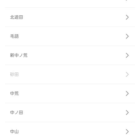
北遊田
毛語
新中ノ荒
砂田
中荒
中ノ田
中山