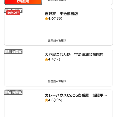
お店価格
開店時間前
50%OFF
吉野家 宇治槙島店
4.0
(135)
出前館がお届け
開店時間前
大戸屋ごはん処 宇治徳洲会病院店
4.4
(17)
出前館がお届け
開店時間前
カレーハウスCoCo壱番屋 城陽平川
4.3
(106)
店（SD）