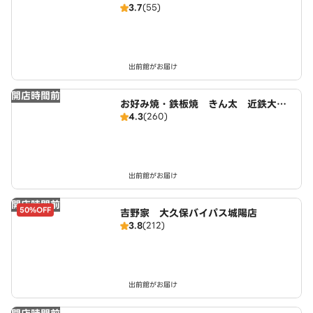
3.7
(55)
出前館がお届け
開店時間前
お好み焼・鉄板焼 きん太 近鉄大久
4.3
(260)
保店
出前館がお届け
開店時間前
50%OFF
吉野家 大久保バイパス城陽店
3.8
(212)
出前館がお届け