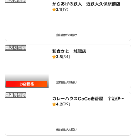
開店時間前
からあげの鉄人 近鉄大久保駅前店
3.1
(19)
出前館がお届け
開店時間前
和食さと 城陽店
3.8
(34)
出前館がお届け
お店価格
開店時間前
カレーハウスCoCo壱番屋 宇治伊勢
4.2
(99)
田店（SD）
出前館がお届け