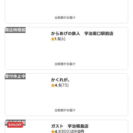
出前館がお届け
開店時間前
からあげの鉄人 宇治南口駅前店
1.5
(6)
出前館がお届け
受付休止中
かくれが。
4.5
(73)
出前館がお届け
開店時間前
50%OFF
ガスト 宇治槇島店
4.1
(800)
送料
0円