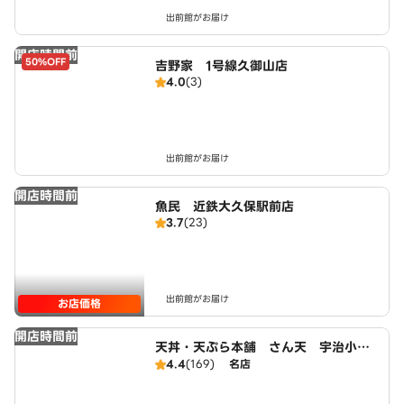
出前館がお届け
開店時間前
50%OFF
吉野家 1号線久御山店
4.0
(3)
出前館がお届け
開店時間前
魚民 近鉄大久保駅前店
3.7
(23)
出前館がお届け
お店価格
開店時間前
天丼・天ぷら本舗 さん天 宇治小倉
店
4.4
(169)
名店