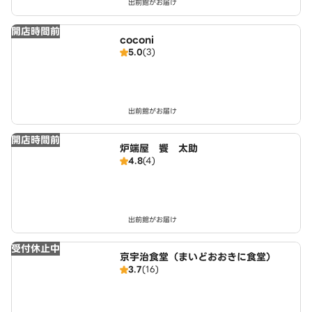
出前館がお届け
開店時間前
coconi
5.0
(3)
出前館がお届け
開店時間前
炉端屋 饗 太助
4.8
(4)
出前館がお届け
受付休止中
京宇治食堂（まいどおおきに食堂）
3.7
(16)