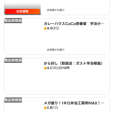
出前館がお届け
お店価格
開店時間前
カレーハウスCoCo壱番屋 宇治小倉
4.0
(83)
店（SD）
出前館がお届け
開店時間前
から好し（取扱店：ガスト宇治槇島）
4.1
(38)
送料
0円
開店時間前
メガ盛り！1キロ弁当工房肉MAX！大
2.8
(13)
盛りからあげお弁当 宇治小倉店