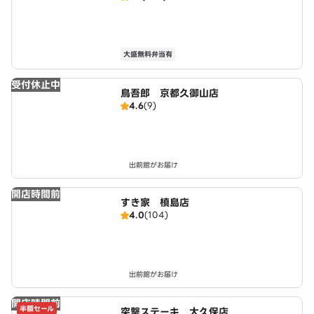
大盛無料弁当有
受付休止中
鳥吾郎 京都久御山店
4.6
(9)
出前館がお届け
開店時間前
すき家 槙島店
4.0
(104)
出前館がお届け
開店時間前
半額セール
突撃ステーキ 大久保店