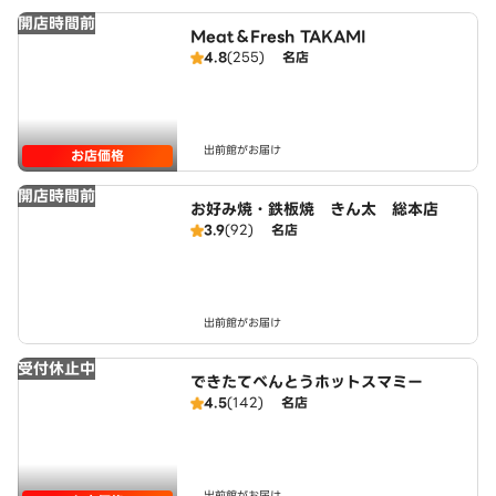
開店時間前
Meat＆Fresh TAKAMI
4.8
(255)
名店
出前館がお届け
お店価格
開店時間前
お好み焼・鉄板焼 きん太 総本店
3.9
(92)
名店
出前館がお届け
受付休止中
できたてべんとうホットスマミー
4.5
(142)
名店
出前館がお届け