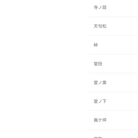
寺ノ段
天句松
峠
堂田
堂ノ奥
堂ノ下
鳥ケ坪