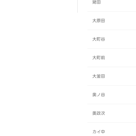
姥田
大原田
大町谷
大町前
大釜田
奥ノ谷
奥政次
カイ中