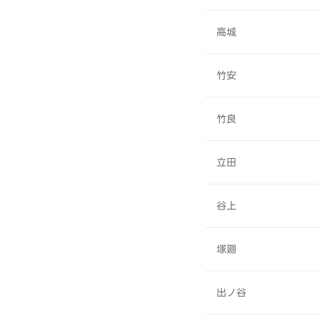
高城
竹安
竹良
立田
谷上
塚廻
出ノ谷