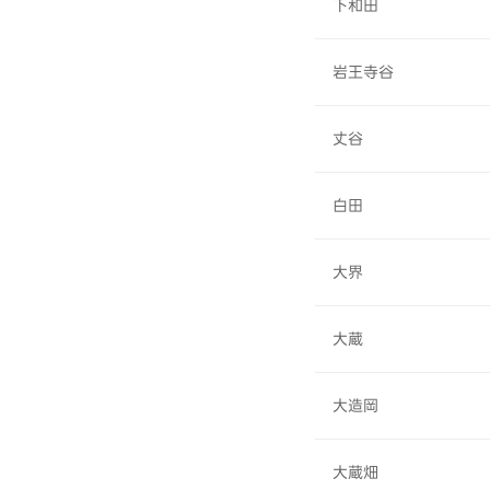
下和田
岩王寺谷
丈谷
白田
大界
大蔵
大造岡
大蔵畑