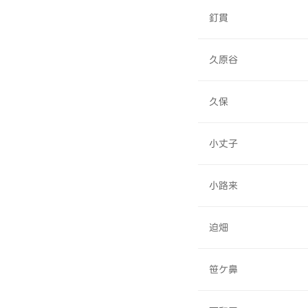
釘貫
久原谷
久保
小丈子
小路来
迫畑
笹ケ鼻