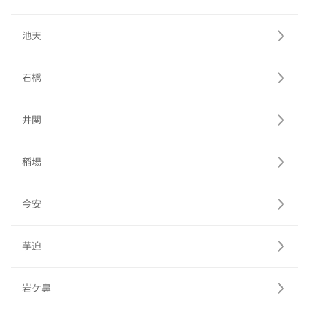
池天
石橋
井関
稲場
今安
芋迫
岩ケ鼻