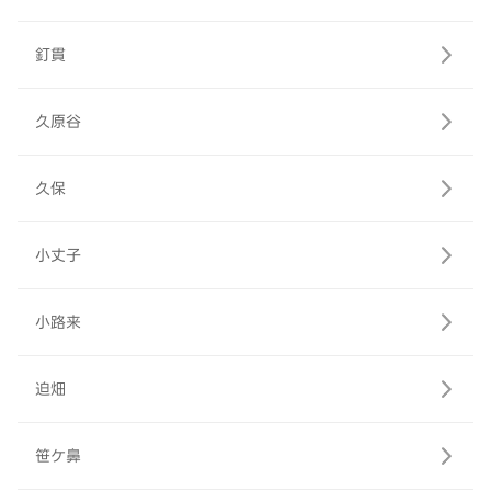
釘貫
久原谷
久保
小丈子
小路来
迫畑
笹ケ鼻