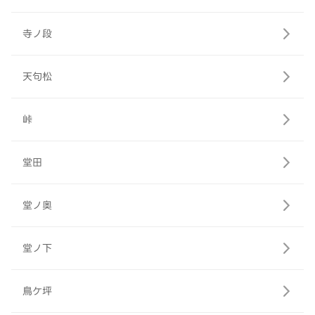
寺ノ段
天句松
峠
堂田
堂ノ奥
堂ノ下
鳥ケ坪