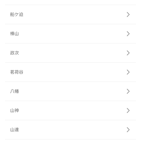
船ケ迫
棒山
政次
茗荷谷
八幡
山神
山達