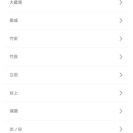
大蔵畑
高城
竹安
竹良
立田
谷上
塚廻
出ノ谷