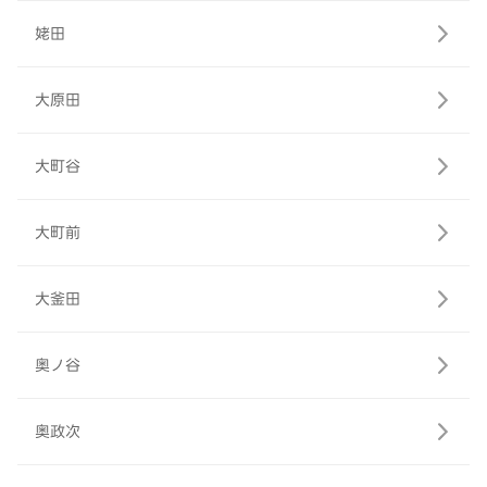
姥田
大原田
大町谷
大町前
大釜田
奥ノ谷
奥政次