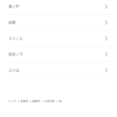
湯ノ戸
由里
ユリノ上
百合ノ下
ユリ山
トップ
京都府
綾部市
七百石町
桂