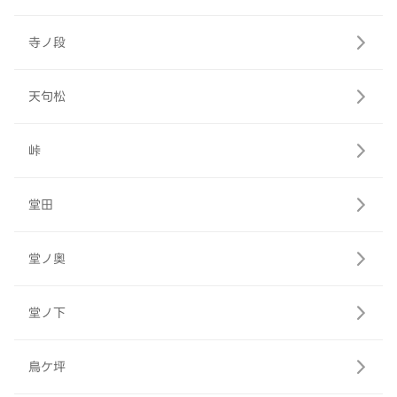
寺ノ段
天句松
峠
堂田
堂ノ奥
堂ノ下
鳥ケ坪