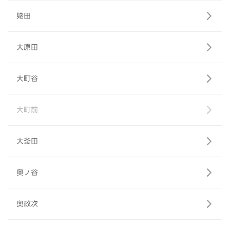
姥田
大原田
大町谷
大町前
大釜田
奥ノ谷
奥政次