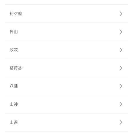
船ケ迫
棒山
政次
茗荷谷
八幡
山神
山達