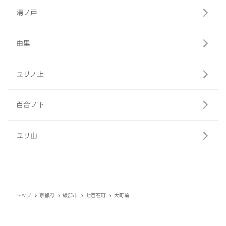
湯ノ戸
由里
ユリノ上
百合ノ下
ユリ山
トップ
京都府
綾部市
七百石町
大町前