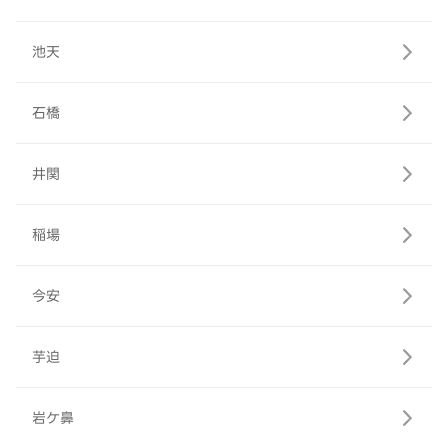
池天
石橋
井関
稲場
今安
芋迫
岩ケ鼻