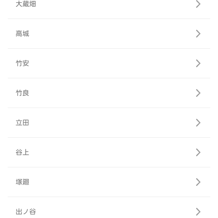
大蔵畑
高城
竹安
竹良
立田
谷上
塚廻
出ノ谷