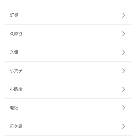
釘貫
久原谷
久保
小丈子
小路来
迫畑
笹ケ鼻