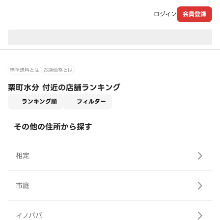
ログイン
会員登録
現在のお届け先：
標準送料とは
お店価格とは
栗町水分 付近の店舗ランキング
適用なし
ランキング順
フィルター
その他の住所から探す
相定
市庭
イノババ