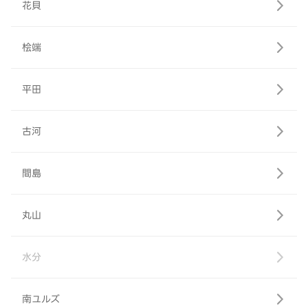
花貝
桧端
平田
古河
間島
丸山
水分
南ユルズ