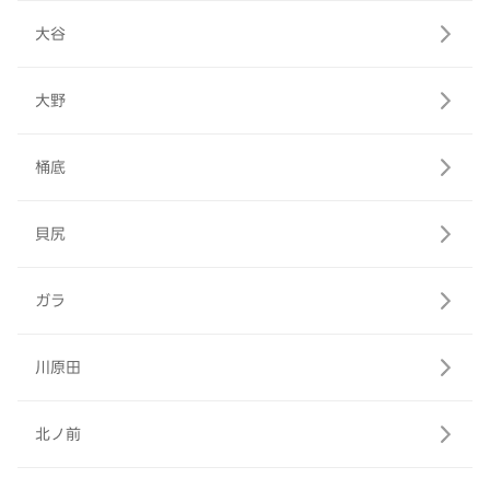
大谷
大野
桶底
貝尻
ガラ
川原田
北ノ前