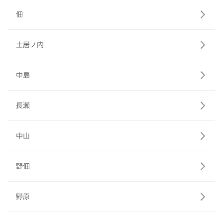
佃
土居ノ内
中島
長瀬
中山
野佃
野原