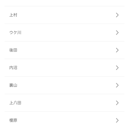
上村
ウケ川
後田
内沼
裏山
上八田
榎原