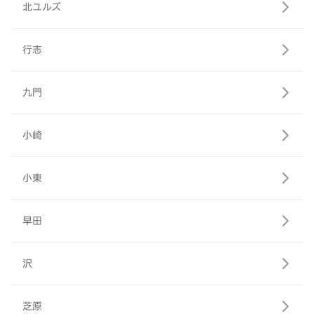
北ユルズ
行志
九門
小崎
小東
早田
沢
芝原