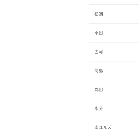
桧端
平田
古河
間島
丸山
水分
南ユルズ