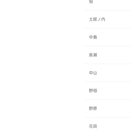
佃
土居ノ内
中島
長瀬
中山
野佃
野原
花貝