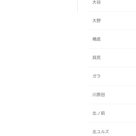
大谷
大野
桶底
貝尻
ガラ
川原田
北ノ前
北ユルズ