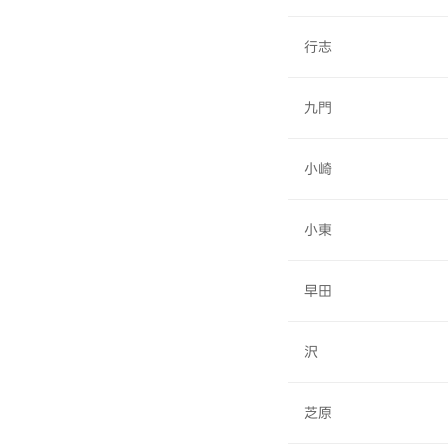
行志
九門
小崎
小東
早田
沢
芝原