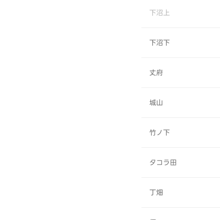
下沼上
下沼下
丈府
城山
竹ノ下
タコラ田
丁畑