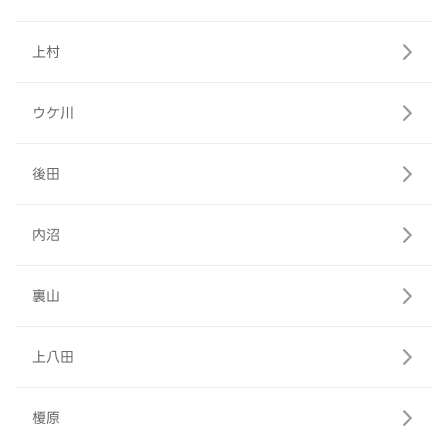
上村
ウケ川
後田
内沼
裏山
上八田
榎原