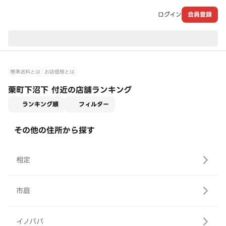
ログイン
会員登録
現在のお届け先：
標準送料とは
お店価格とは
栗町下沼下 付近の店舗ランキング
適用なし
ランキング順
フィルター
その他の住所から探す
相定
市庭
イノババ