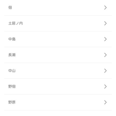
佃
土居ノ内
中島
長瀬
中山
野佃
野原