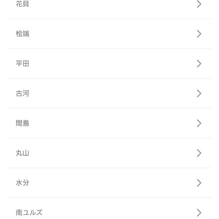
花貝
桧端
平田
古河
間島
丸山
水分
南ユルズ