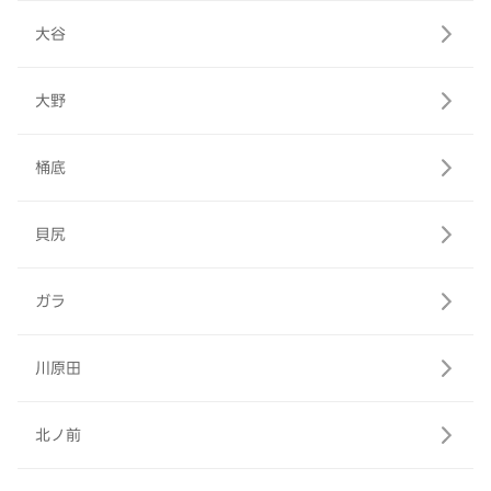
大谷
大野
桶底
貝尻
ガラ
川原田
北ノ前