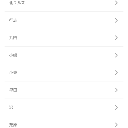
北ユルズ
行志
九門
小崎
小東
早田
沢
芝原