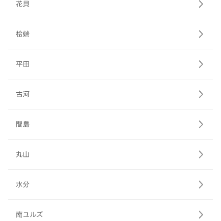
花貝
桧端
平田
古河
間島
丸山
水分
南ユルズ