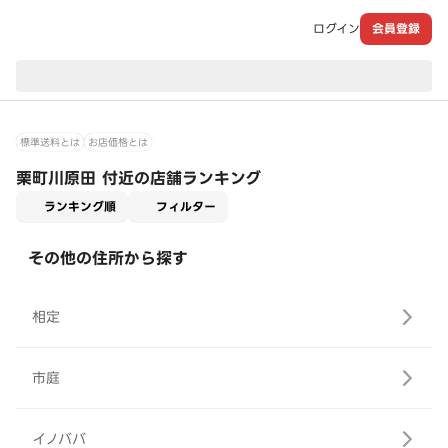
ログイン
会員登録
現在のお届け先：
標準送料とは
お店価格とは
栗町川原田 付近の店舗ランキング
適用なし
ランキング順
フィルター
その他の住所から探す
相定
市庭
イノババ