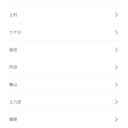
上村
ウケ川
後田
内沼
裏山
上八田
榎原