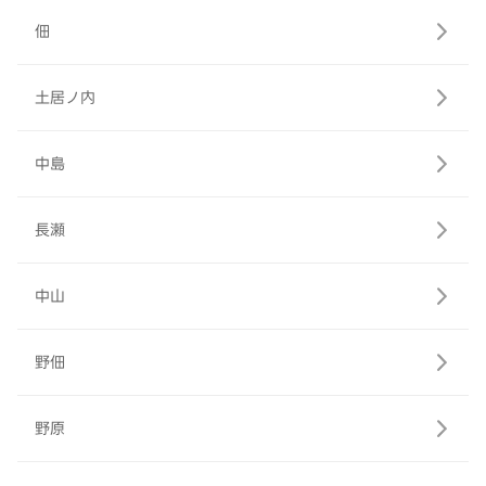
佃
土居ノ内
中島
長瀬
中山
野佃
野原