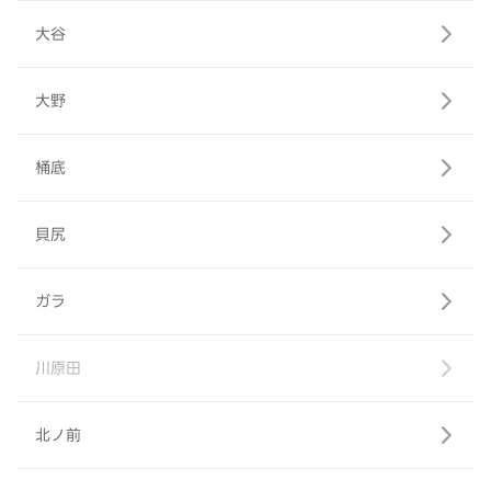
大谷
大野
桶底
貝尻
ガラ
川原田
北ノ前