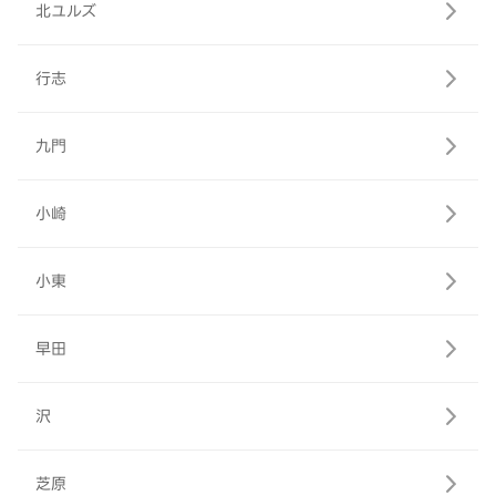
北ユルズ
行志
九門
小崎
小東
早田
沢
芝原