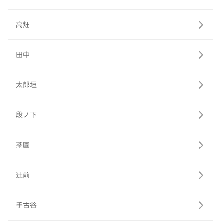
高畑
田中
太郎垣
段ノ下
茶園
辻前
手古谷