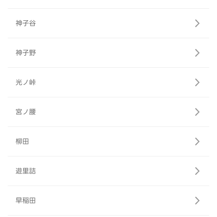
神子谷
神子野
光ノ峠
宮ノ腰
柳田
遊里詰
早稲田