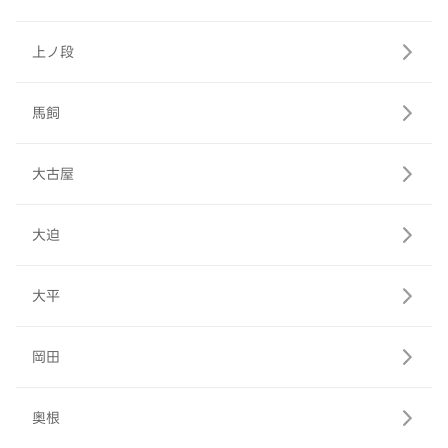
上ノ段
馬飼
大古屋
大迫
大平
岡田
奥根