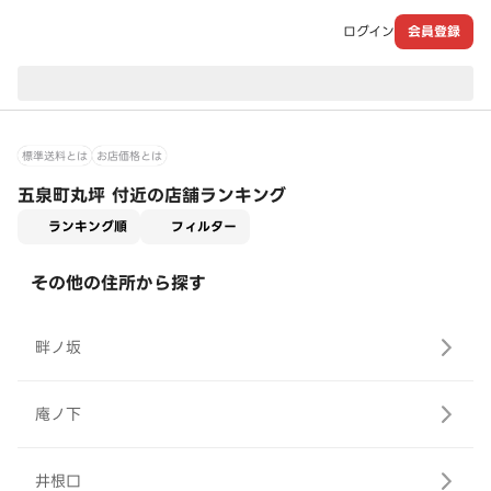
ログイン
会員登録
現在のお届け先：
標準送料とは
お店価格とは
五泉町丸坪 付近の店舗ランキング
適用なし
ランキング順
フィルター
その他の住所から探す
畔ノ坂
庵ノ下
井根口