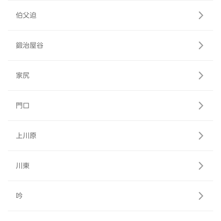
伯父迫
鍛治屋谷
家尻
門口
上川原
川東
吟