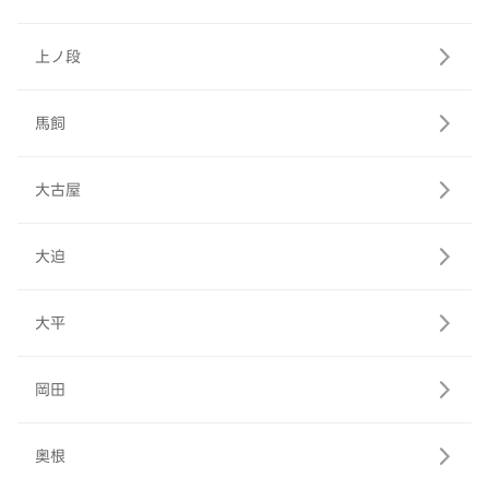
上ノ段
馬飼
大古屋
大迫
大平
岡田
奥根