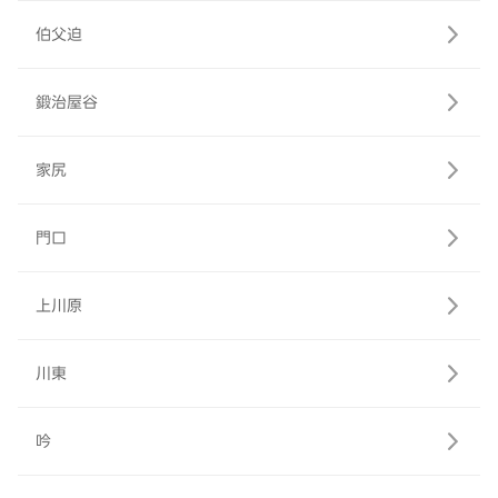
伯父迫
鍛治屋谷
家尻
門口
上川原
川東
吟