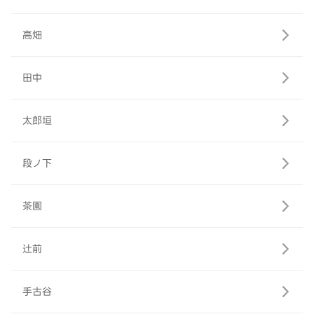
高畑
田中
太郎垣
段ノ下
茶園
辻前
手古谷