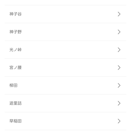
神子谷
神子野
光ノ峠
宮ノ腰
柳田
遊里詰
早稲田