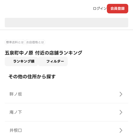
ログイン
会員登録
現在のお届け先：
標準送料とは
お店価格とは
五泉町中ノ原 付近の店舗ランキング
適用なし
ランキング順
フィルター
その他の住所から探す
畔ノ坂
庵ノ下
井根口