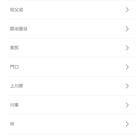
伯父迫
鍛治屋谷
家尻
門口
上川原
川東
吟