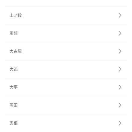
上ノ段
馬飼
大古屋
大迫
大平
岡田
奥根