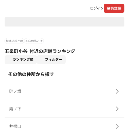
ログイン
会員登録
現在のお届け先：
標準送料とは
お店価格とは
五泉町小谷 付近の店舗ランキング
適用なし
ランキング順
フィルター
その他の住所から探す
畔ノ坂
庵ノ下
井根口