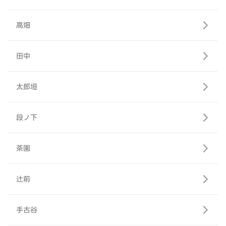
高畑
田中
太郎垣
段ノ下
茶園
辻前
手古谷