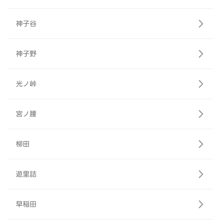
神子谷
神子野
光ノ峠
宮ノ腰
柳田
遊里詰
早稲田