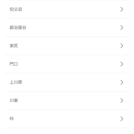
伯父迫
鍛治屋谷
家尻
門口
上川原
川東
吟