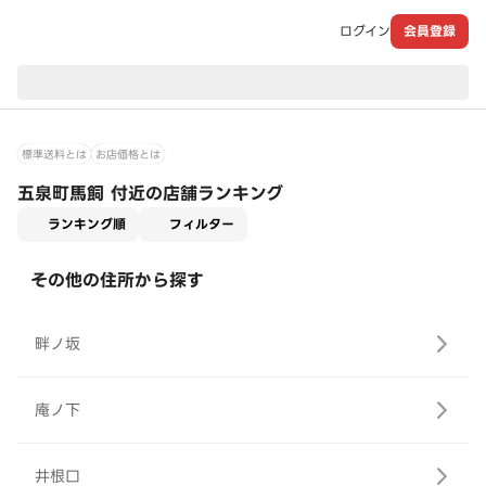
ログイン
会員登録
現在のお届け先：
標準送料とは
お店価格とは
五泉町馬飼 付近の店舗ランキング
適用なし
ランキング順
フィルター
その他の住所から探す
畔ノ坂
庵ノ下
井根口