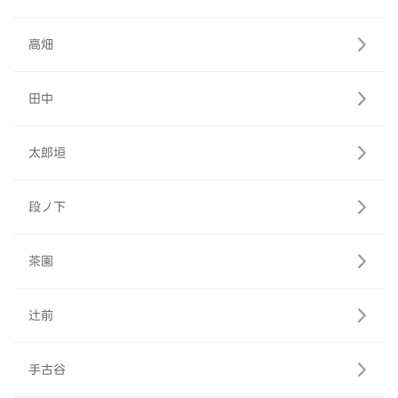
高畑
田中
太郎垣
段ノ下
茶園
辻前
手古谷