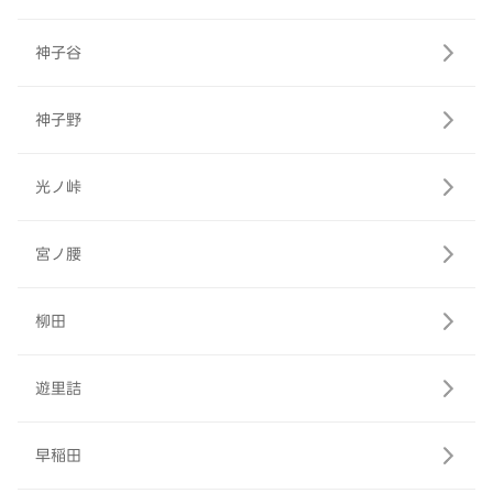
神子谷
神子野
光ノ峠
宮ノ腰
柳田
遊里詰
早稲田