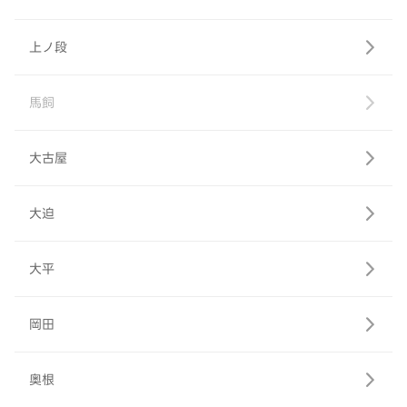
上ノ段
馬飼
大古屋
大迫
大平
岡田
奥根