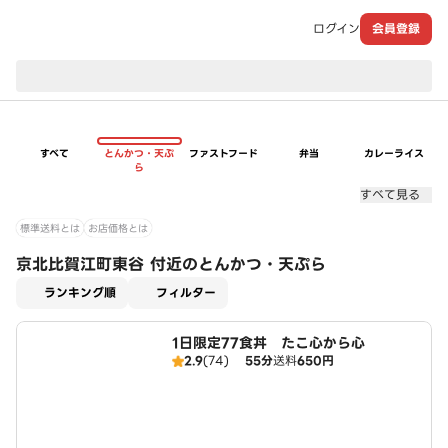
ログイン
会員登録
現在のお届け先：
すべて
とんかつ・天ぷ
ファストフード
弁当
カレーライス
ら
すべて見る
標準送料とは
お店価格とは
京北比賀江町東谷 付近のとんかつ・天ぷら
適用なし
ランキング順
フィルター
1日限定77食丼 たこ心から心
2.9
(74)
55分
送料
650円