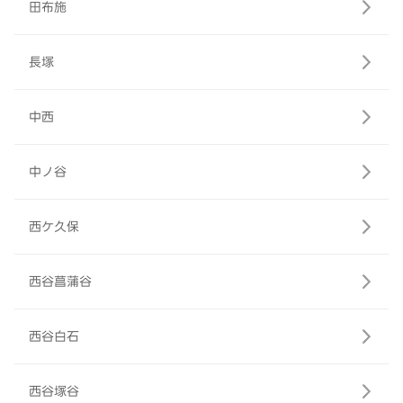
田布施
長塚
中西
中ノ谷
西ケ久保
西谷菖蒲谷
西谷白石
西谷塚谷