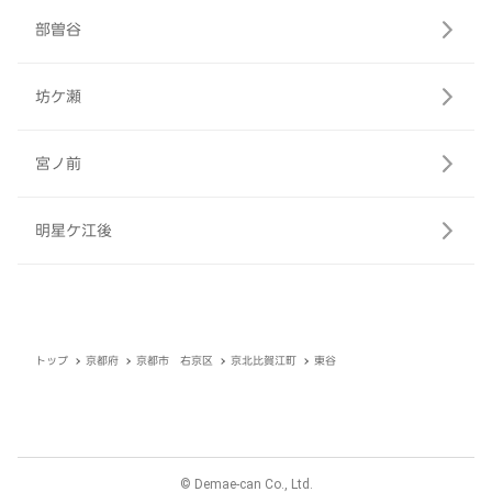
部曽谷
坊ケ瀬
宮ノ前
明星ケ江後
トップ
京都府
京都市 右京区
京北比賀江町
東谷
© Demae-can Co., Ltd.