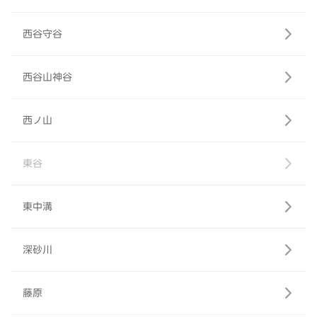
西谷守谷
西谷山神谷
西ノ山
東谷
東中溝
深砂川
藤原