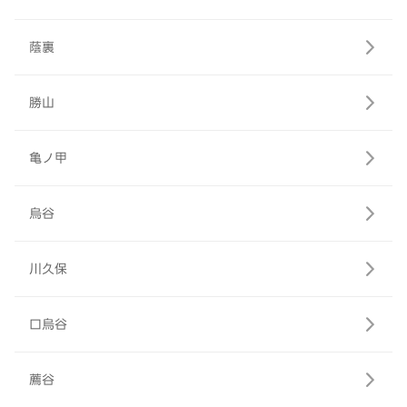
蔭裏
勝山
亀ノ甲
烏谷
川久保
口烏谷
薦谷