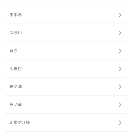
東中溝
深砂川
藤原
部曽谷
坊ケ瀬
宮ノ前
明星ケ江後