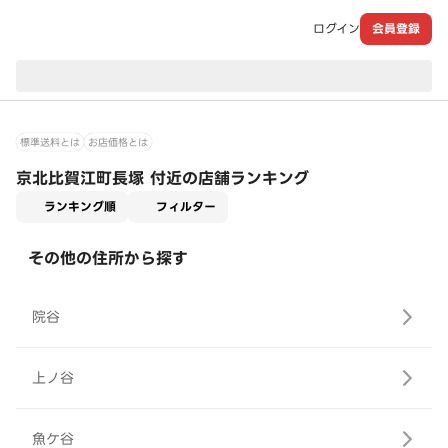
ログイン
会員登録
現在のお届け先：
標準送料とは
お店価格とは
京北比賀江町長塚 付近の店舗ランキング
適用なし
ランキング順
フィルター
その他の住所から探す
院谷
上ノ谷
魚ケ谷