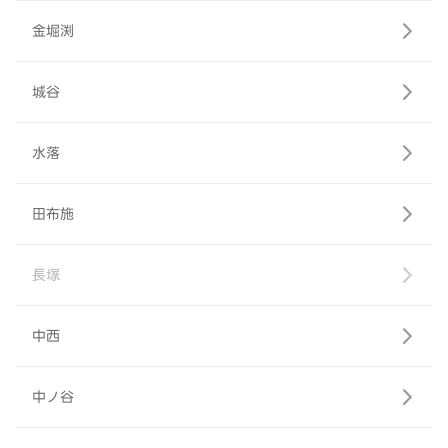
金堀渕
城谷
水落
田布施
長塚
中西
中ノ谷