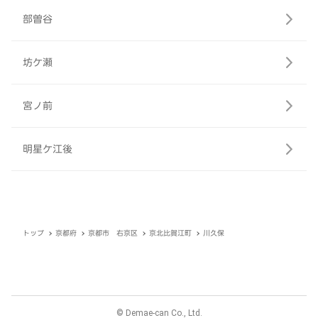
部曽谷
坊ケ瀬
宮ノ前
明星ケ江後
トップ
京都府
京都市 右京区
京北比賀江町
川久保
© Demae-can Co., Ltd.