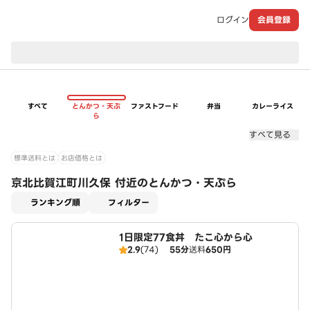
ログイン
会員登録
現在のお届け先：
すべて
とんかつ・天ぷ
ファストフード
弁当
カレーライス
ら
すべて見る
標準送料とは
お店価格とは
京北比賀江町川久保 付近のとんかつ・天ぷら
適用なし
ランキング順
フィルター
1日限定77食丼 たこ心から心
2.9
(74)
55分
送料
650円