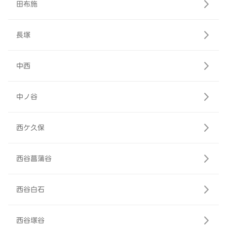
田布施
長塚
中西
中ノ谷
西ケ久保
西谷菖蒲谷
西谷白石
西谷塚谷