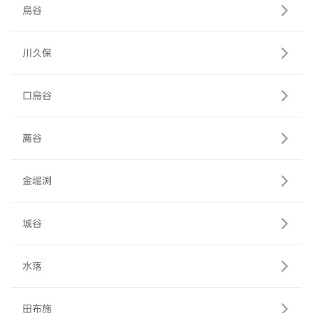
烏谷
川久保
口烏谷
薦谷
金堀渕
城谷
水落
田布施