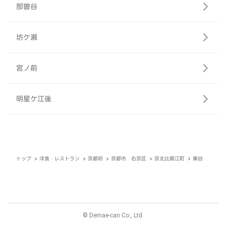
部曽谷
坊ケ瀬
宮ノ前
明星ケ江後
トップ
洋食・レストラン
京都府
京都市 右京区
京北比賀江町
東谷
© Demae-can Co., Ltd.