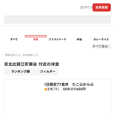
ログイン
会員登録
現在のお届け先：
すべて
洋食
ファストフード
弁当
カレーライス
すべて見る
標準送料とは
お店価格とは
京北比賀江町東谷 付近の洋食
適用なし
ランキング順
フィルター
1日限定77食丼 たこ心から心
2.9
(74)
55分
送料
650円