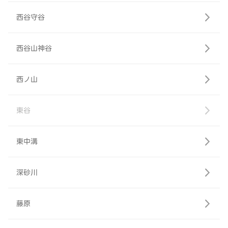
西谷守谷
西谷山神谷
西ノ山
東谷
東中溝
深砂川
藤原