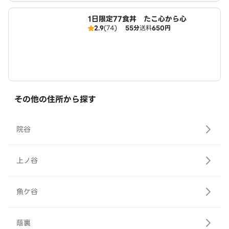
1日限定77食丼 たこ心から心
2.9
(74)
55分
送料
650円
その他の住所から探す
院谷
上ノ谷
魚ケ谷
蔭裏