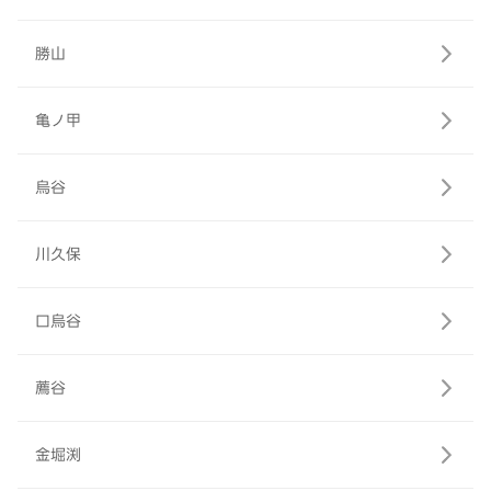
勝山
亀ノ甲
烏谷
川久保
口烏谷
薦谷
金堀渕