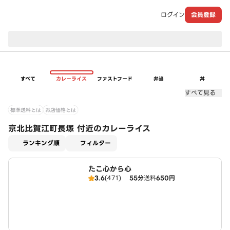
ログイン
会員登録
現在のお届け先：
すべて
カレーライス
ファストフード
弁当
丼
すべて見る
標準送料とは
お店価格とは
京北比賀江町長塚 付近のカレーライス
適用なし
ランキング順
フィルター
たこ心から心
3.6
(471)
55分
送料
650円