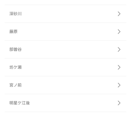
深砂川
藤原
部曽谷
坊ケ瀬
宮ノ前
明星ケ江後