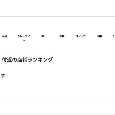
弁当
カレーライ
丼
洋食
スイーツ
和食
ス
 付近の店舗ランキング
探す