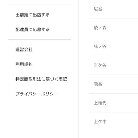
尼谷
出前館に出店する
綾ノ森
配達員に応募する
猪ノ谷
運営会社
利用規約
岩ケ谷
特定商取引法に基づく表記
隠谷
プライバシーポリシー
上植代
上ケ市