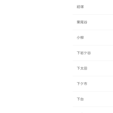
経塚
栗尾谷
小柳
下岩ケ谷
下太田
下ケ市
下台