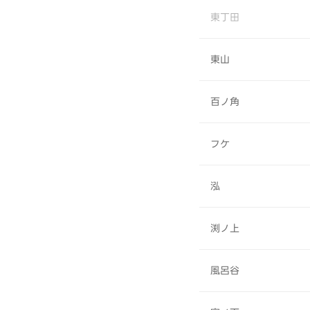
東丁田
東山
百ノ角
フケ
泓
渕ノ上
風呂谷