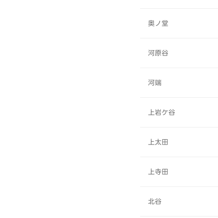
奥ノ堂
河原谷
河端
上岩ケ谷
上太田
上寺田
北谷