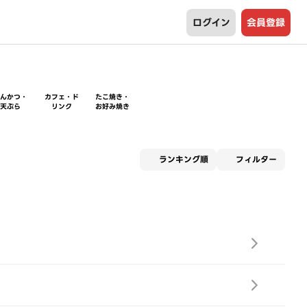
ログイン
会員登録
とんかつ・
カフェ・ド
たこ焼き・
天ぷら
リンク
お好み焼き
適用な
ランキング順
フィルター