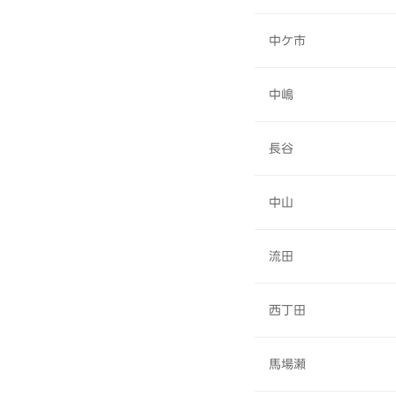
中ケ市
中嶋
長谷
中山
流田
西丁田
馬場瀬