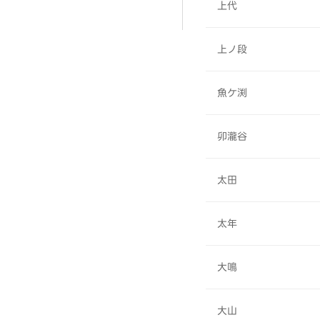
上代
上ノ段
魚ケ渕
卯瀧谷
太田
太年
大鳴
大山