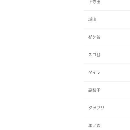
下寺田
城山
杉ケ谷
スゴ谷
ダイラ
高梨子
タツブリ
年ノ森