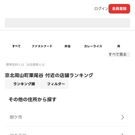
ログイン
会員登録
現在のお届け先：
すべて
ファストフード
弁当
カレーライス
丼
すべて見る
標準送料とは
お店価格とは
京北周山町栗尾谷 付近の店舗ランキング
適用なし
ランキング順
フィルター
その他の住所から探す
明ケ市