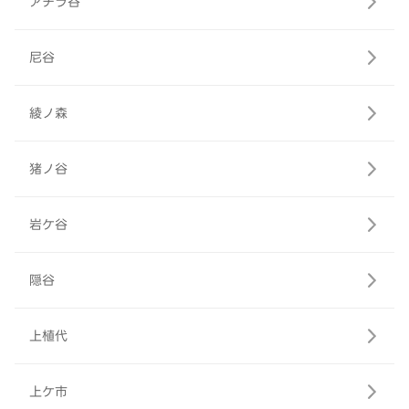
アチラ谷
尼谷
綾ノ森
猪ノ谷
岩ケ谷
隠谷
上植代
上ケ市