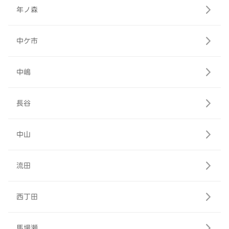
年ノ森
中ケ市
中嶋
長谷
中山
流田
西丁田
馬場瀬