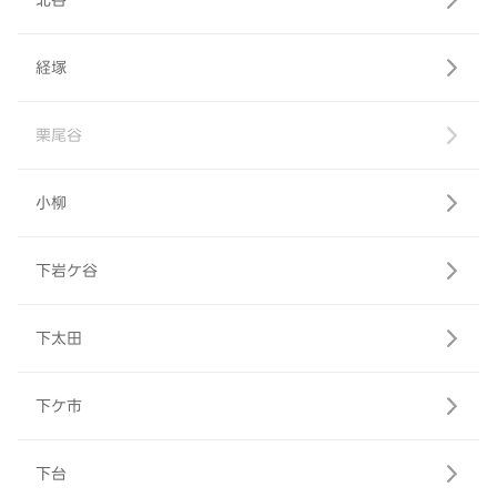
北谷
経塚
栗尾谷
小柳
下岩ケ谷
下太田
下ケ市
下台