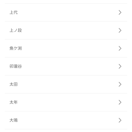
上代
上ノ段
魚ケ渕
卯瀧谷
太田
太年
大鳴