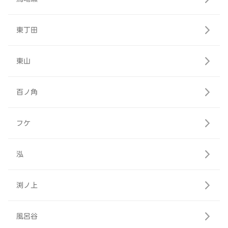
東丁田
東山
百ノ角
フケ
泓
渕ノ上
風呂谷