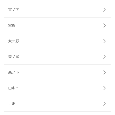
宮ノ下
室谷
女ケ野
森ノ尾
森ノ下
山キハ
六畑