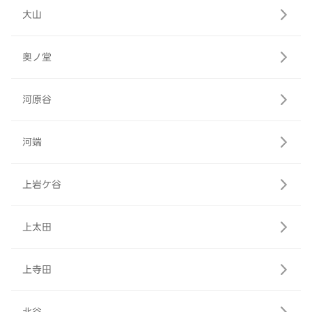
大山
奥ノ堂
河原谷
河端
上岩ケ谷
上太田
上寺田