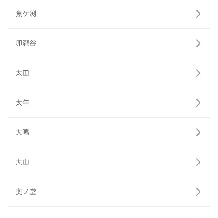
魚ケ渕
卯瀧谷
太田
太年
大鳴
大山
奥ノ堂