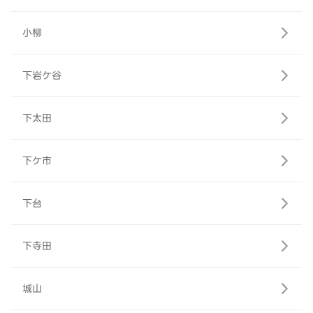
小柳
下岩ケ谷
下太田
下ケ市
下台
下寺田
城山