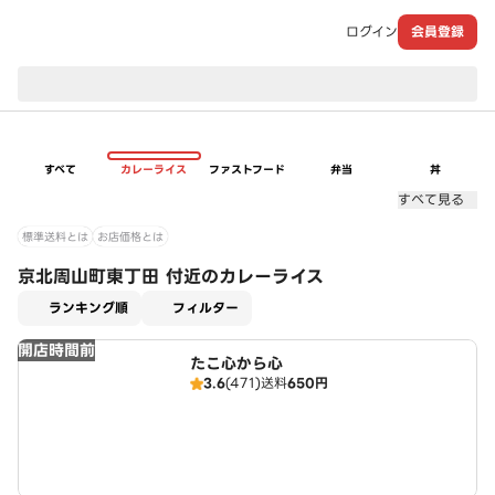
ログイン
会員登録
現在のお届け先：
すべて
カレーライス
ファストフード
弁当
丼
すべて見る
標準送料とは
お店価格とは
京北周山町東丁田 付近のカレーライス
適用なし
ランキング順
フィルター
開店時間前
たこ心から心
3.6
(471)
送料
650円