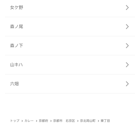
女ケ野
森ノ尾
森ノ下
山キハ
六畑
トップ
カレー
京都府
京都市 右京区
京北周山町
東丁田