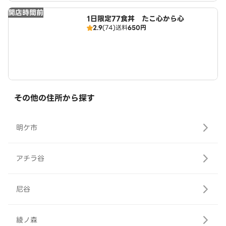
開店時間前
1日限定77食丼 たこ心から心
2.9
(74)
送料
650円
その他の住所から探す
明ケ市
アチラ谷
尼谷
綾ノ森