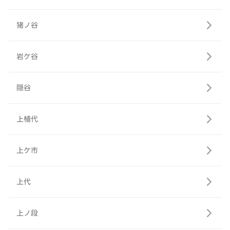
猪ノ谷
岩ケ谷
隠谷
上植代
上ケ市
上代
上ノ段