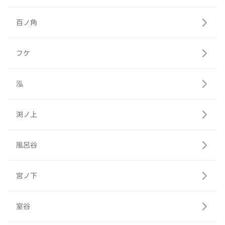
百ノ角
フケ
泓
渕ノ上
風呂谷
宮ノ下
室谷