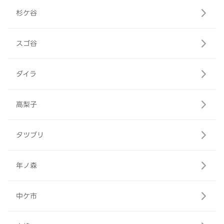
杉ケ谷
スゴ谷
ダイラ
高梨子
タツブリ
年ノ森
中ケ市