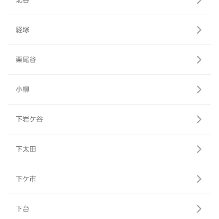
北谷
経塚
栗尾谷
小柳
下岩ケ谷
下太田
下ケ市
下台