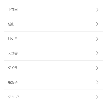
下寺田
城山
杉ケ谷
スゴ谷
ダイラ
高梨子
タツブリ