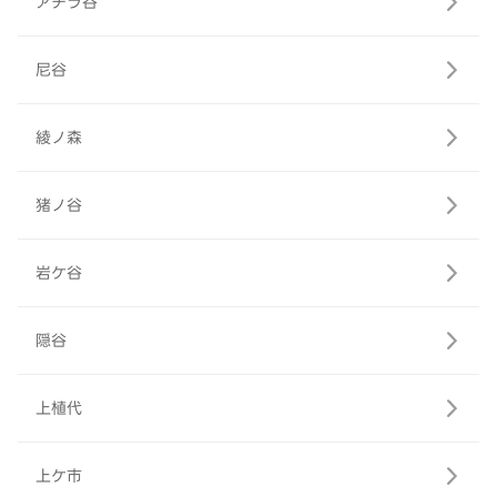
アチラ谷
尼谷
綾ノ森
猪ノ谷
岩ケ谷
隠谷
上植代
上ケ市