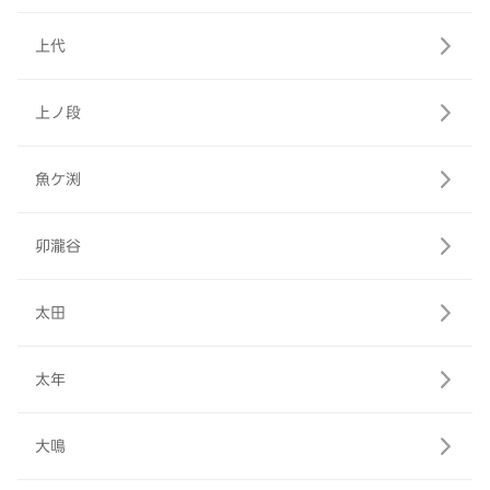
上代
上ノ段
魚ケ渕
卯瀧谷
太田
太年
大鳴