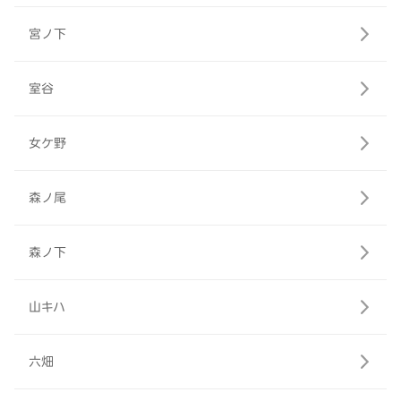
宮ノ下
室谷
女ケ野
森ノ尾
森ノ下
山キハ
六畑