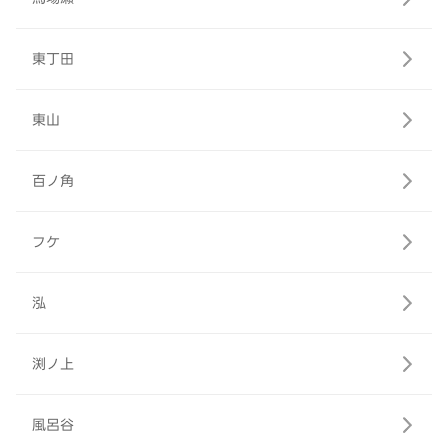
東丁田
東山
百ノ角
フケ
泓
渕ノ上
風呂谷