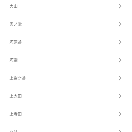
大山
奥ノ堂
河原谷
河端
上岩ケ谷
上太田
上寺田