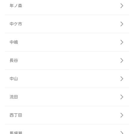
年ノ森
中ケ市
中嶋
長谷
中山
流田
西丁田
馬場瀬