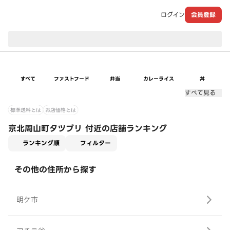
ログイン
会員登録
現在のお届け先：
すべて
ファストフード
弁当
カレーライス
丼
すべて見る
標準送料とは
お店価格とは
京北周山町タツブリ 付近の店舗ランキング
適用なし
ランキング順
フィルター
その他の住所から探す
明ケ市