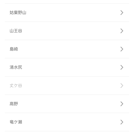
姑棄野山
山王谷
島崎
清水尻
丈ケ谷
高野
竜ケ瀬