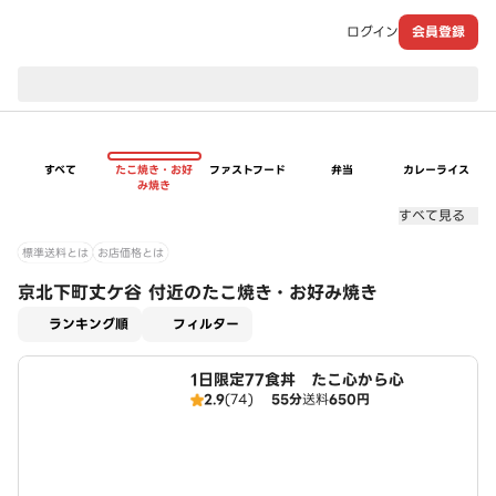
ログイン
会員登録
現在のお届け先：
すべて
たこ焼き・お好
ファストフード
弁当
カレーライス
み焼き
すべて見る
標準送料とは
お店価格とは
京北下町丈ケ谷 付近のたこ焼き・お好み焼き
適用なし
ランキング順
フィルター
1日限定77食丼 たこ心から心
2.9
(74)
55分
送料
650円