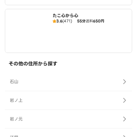
たこ心から心
3.6
(471)
55分
送料
650円
その他の住所から探す
石山
岩ノ上
岩ノ元