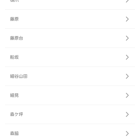
樋爪
藤原
藤原台
船坂
細谷山田
細見
森ケ坪
森脇