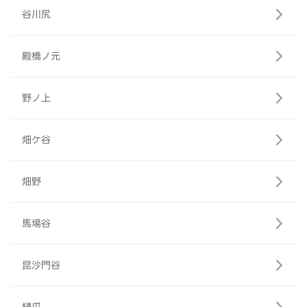
谷川尻
殿橋ノ元
野ノ上
畑ケ谷
畑野
馬場谷
昆沙門谷