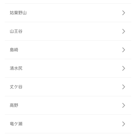
姑棄野山
山王谷
島崎
清水尻
丈ケ谷
高野
竜ケ瀬