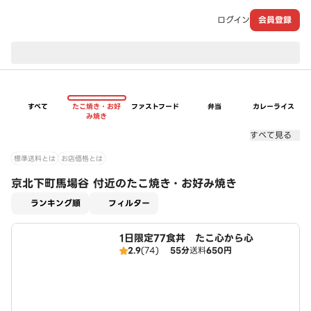
ログイン
会員登録
現在のお届け先：
すべて
たこ焼き・お好
ファストフード
弁当
カレーライス
み焼き
すべて見る
標準送料とは
お店価格とは
京北下町馬場谷 付近のたこ焼き・お好み焼き
適用なし
ランキング順
フィルター
1日限定77食丼 たこ心から心
2.9
(74)
55分
送料
650円