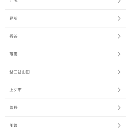
江尻
踊所
折谷
蔭裏
釜口谷山田
上ケ市
萱野
川端