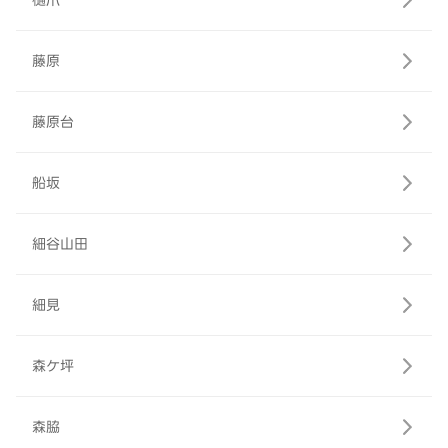
樋爪
藤原
藤原台
船坂
細谷山田
細見
森ケ坪
森脇