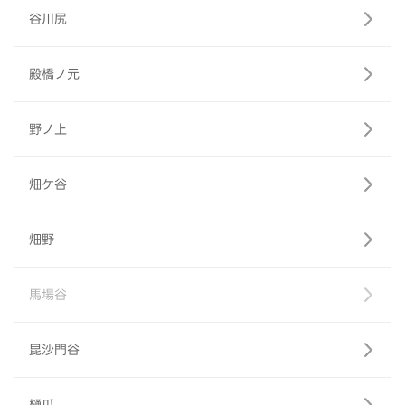
谷川尻
殿橋ノ元
野ノ上
畑ケ谷
畑野
馬場谷
昆沙門谷