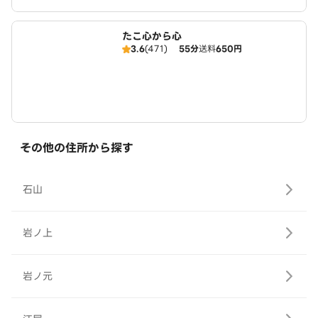
たこ心から心
3.6
(471)
55分
送料
650円
その他の住所から探す
石山
岩ノ上
岩ノ元