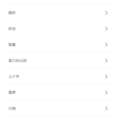
踊所
折谷
蔭裏
釜口谷山田
上ケ市
萱野
川端