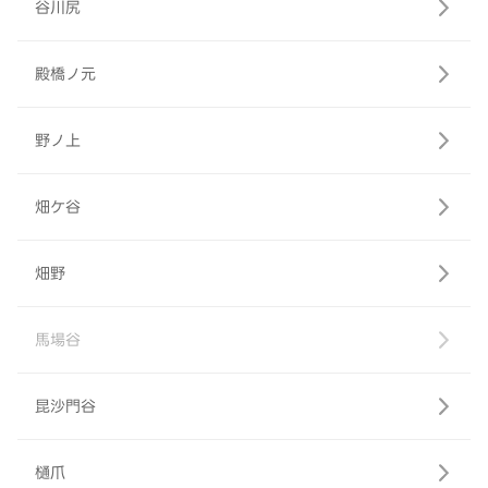
谷川尻
殿橋ノ元
野ノ上
畑ケ谷
畑野
馬場谷
昆沙門谷
樋爪