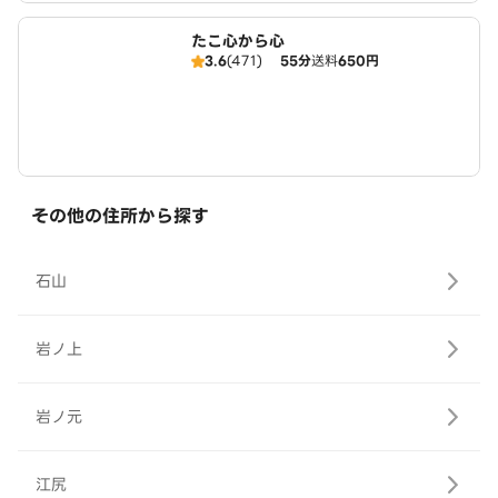
たこ心から心
3.6
(471)
55分
送料
650円
その他の住所から探す
石山
岩ノ上
岩ノ元
江尻