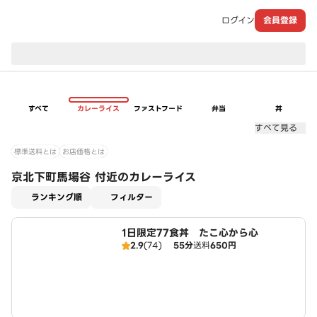
ログイン
会員登録
現在のお届け先：
すべて
カレーライス
ファストフード
弁当
丼
すべて見る
標準送料とは
お店価格とは
京北下町馬場谷 付近のカレーライス
適用なし
ランキング順
フィルター
1日限定77食丼 たこ心から心
2.9
(74)
55分
送料
650円