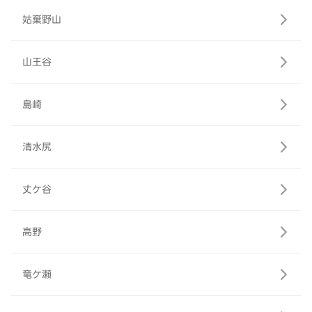
姑棄野山
山王谷
島崎
清水尻
丈ケ谷
高野
竜ケ瀬